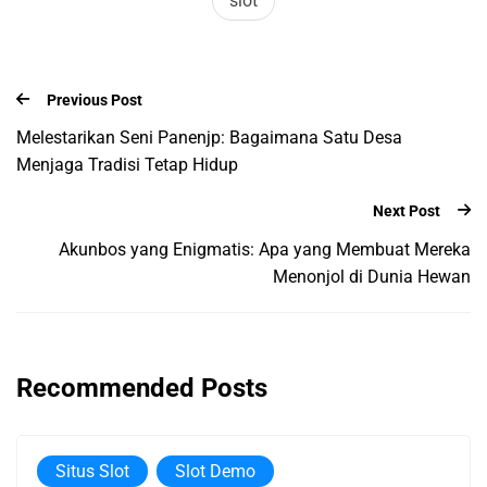
slot
Previous Post
Melestarikan Seni Panenjp: Bagaimana Satu Desa
Menjaga Tradisi Tetap Hidup
Next Post
Akunbos yang Enigmatis: Apa yang Membuat Mereka
Menonjol di Dunia Hewan
Recommended Posts
Situs Slot
Slot Demo