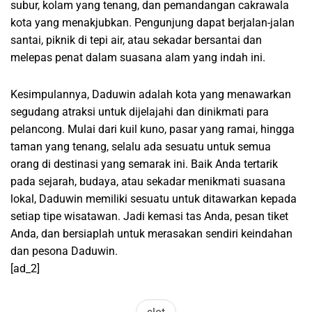
subur, kolam yang tenang, dan pemandangan cakrawala
kota yang menakjubkan. Pengunjung dapat berjalan-jalan
santai, piknik di tepi air, atau sekadar bersantai dan
melepas penat dalam suasana alam yang indah ini.
Kesimpulannya, Daduwin adalah kota yang menawarkan
segudang atraksi untuk dijelajahi dan dinikmati para
pelancong. Mulai dari kuil kuno, pasar yang ramai, hingga
taman yang tenang, selalu ada sesuatu untuk semua
orang di destinasi yang semarak ini. Baik Anda tertarik
pada sejarah, budaya, atau sekadar menikmati suasana
lokal, Daduwin memiliki sesuatu untuk ditawarkan kepada
setiap tipe wisatawan. Jadi kemasi tas Anda, pesan tiket
Anda, dan bersiaplah untuk merasakan sendiri keindahan
dan pesona Daduwin.
[ad_2]