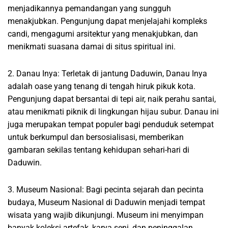
menjadikannya pemandangan yang sungguh
menakjubkan. Pengunjung dapat menjelajahi kompleks
candi, mengagumi arsitektur yang menakjubkan, dan
menikmati suasana damai di situs spiritual ini.
2. Danau Inya: Terletak di jantung Daduwin, Danau Inya
adalah oase yang tenang di tengah hiruk pikuk kota.
Pengunjung dapat bersantai di tepi air, naik perahu santai,
atau menikmati piknik di lingkungan hijau subur. Danau ini
juga merupakan tempat populer bagi penduduk setempat
untuk berkumpul dan bersosialisasi, memberikan
gambaran sekilas tentang kehidupan sehari-hari di
Daduwin.
3. Museum Nasional: Bagi pecinta sejarah dan pecinta
budaya, Museum Nasional di Daduwin menjadi tempat
wisata yang wajib dikunjungi. Museum ini menyimpan
banyak koleksi artefak, karya seni, dan peninggalan