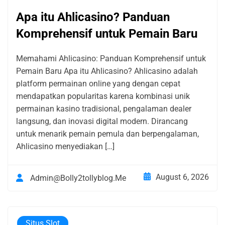
Apa itu Ahlicasino? Panduan
Komprehensif untuk Pemain Baru
Memahami Ahlicasino: Panduan Komprehensif untuk
Pemain Baru Apa itu Ahlicasino? Ahlicasino adalah
platform permainan online yang dengan cepat
mendapatkan popularitas karena kombinasi unik
permainan kasino tradisional, pengalaman dealer
langsung, dan inovasi digital modern. Dirancang
untuk menarik pemain pemula dan berpengalaman,
Ahlicasino menyediakan […]
August 6, 2026
Admin@bolly2tollyblog.me
Situs Slot