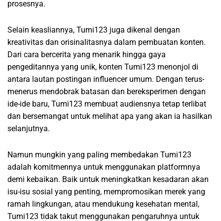
prosesnya.
Selain keasliannya, Tumi123 juga dikenal dengan
kreativitas dan orisinalitasnya dalam pembuatan konten.
Dari cara bercerita yang menarik hingga gaya
pengeditannya yang unik, konten Tumi123 menonjol di
antara lautan postingan influencer umum. Dengan terus-
menerus mendobrak batasan dan bereksperimen dengan
ide-ide baru, Tumi123 membuat audiensnya tetap terlibat
dan bersemangat untuk melihat apa yang akan ia hasilkan
selanjutnya.
Namun mungkin yang paling membedakan Tumi123
adalah komitmennya untuk menggunakan platformnya
demi kebaikan. Baik untuk meningkatkan kesadaran akan
isu-isu sosial yang penting, mempromosikan merek yang
ramah lingkungan, atau mendukung kesehatan mental,
Tumi123 tidak takut menggunakan pengaruhnya untuk