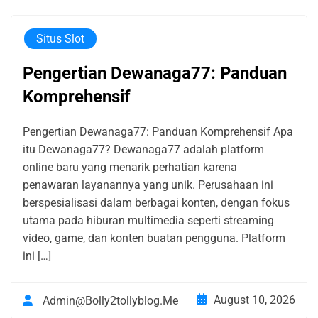
Situs Slot
Pengertian Dewanaga77: Panduan
Komprehensif
Pengertian Dewanaga77: Panduan Komprehensif Apa
itu Dewanaga77? Dewanaga77 adalah platform
online baru yang menarik perhatian karena
penawaran layanannya yang unik. Perusahaan ini
berspesialisasi dalam berbagai konten, dengan fokus
utama pada hiburan multimedia seperti streaming
video, game, dan konten buatan pengguna. Platform
ini […]
August 10, 2026
Admin@bolly2tollyblog.me