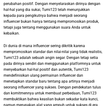
perubahan positif. Dengan menyelaraskan dirinya dengan
hal-hal yang dia sukai, Tumi123 telah menunjukkan
kepada para pengikutnya bahwa menjadi seorang
influencer bukan hanya tentang mempromosikan produk,
tetapi juga tentang menggunakan suara Anda untuk
kebaikan.
Di dunia di mana influencer sering dikritik karena
mempromosikan standar dan nilai-nilai yang tidak realistis,
Tumi123 adalah sebuah angin segar. Dengan tetap setia
pada dirinya sendiri dan menggunakan platformnya untuk
menyebarkan hal-hal positif dan autentik, Tumi123
mendefinisikan ulang permainan influencer dan
menetapkan standar baru tentang apa artinya menjadi
seorang influencer yang sukses. Dengan pendekatan tulus
dan komitmennya untuk membuat perbedaan, Tumi123
membuktikan bahwa keaslian bukan sekadar kata kunci,
namun merupakan alat yang ampuh untuk sukses di era