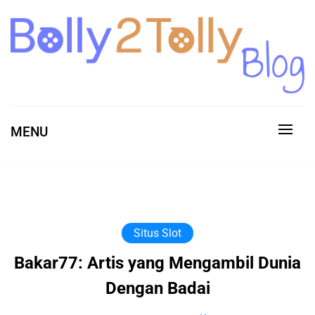
Skip
to
content
Coba demo gratis X1000 dari Pragmatic Play hari ini dan
Slot Demo Gratis X1000 dari Pragmatic Play,
nikmati peluang menang besar. Slot gacor ini memberikan
MENU
Dapatkan Slot Gacor Hari Ini
hasil optimal tanpa biaya.
Situs Slot
Bakar77: Artis yang Mengambil Dunia
Dengan Badai