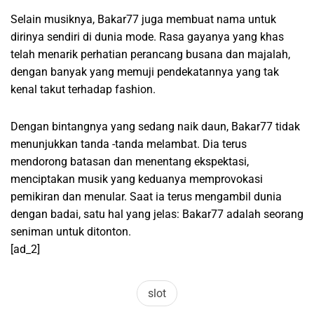
Selain musiknya, Bakar77 juga membuat nama untuk
dirinya sendiri di dunia mode. Rasa gayanya yang khas
telah menarik perhatian perancang busana dan majalah,
dengan banyak yang memuji pendekatannya yang tak
kenal takut terhadap fashion.
Dengan bintangnya yang sedang naik daun, Bakar77 tidak
menunjukkan tanda -tanda melambat. Dia terus
mendorong batasan dan menentang ekspektasi,
menciptakan musik yang keduanya memprovokasi
pemikiran dan menular. Saat ia terus mengambil dunia
dengan badai, satu hal yang jelas: Bakar77 adalah seorang
seniman untuk ditonton.
[ad_2]
slot