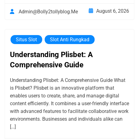
August 6, 2026
Admin@bolly2tollyblog.me
Situs Slot
Slot Anti Rungkad
Understanding Plisbet: A
Comprehensive Guide
Understanding Plisbet: A Comprehensive Guide What
is Plisbet? Plisbet is an innovative platform that
enables users to create, share, and manage digital
content efficiently. It combines a user-friendly interface
with advanced features to facilitate collaborative work
environments. Businesses and individuals alike can
[…]