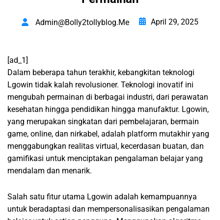
April 29, 2025
Admin@bolly2tollyblog.me
[ad_1]
Dalam beberapa tahun terakhir, kebangkitan teknologi
Lgowin tidak kalah revolusioner. Teknologi inovatif ini
mengubah permainan di berbagai industri, dari perawatan
kesehatan hingga pendidikan hingga manufaktur. Lgowin,
yang merupakan singkatan dari pembelajaran, bermain
game, online, dan nirkabel, adalah platform mutakhir yang
menggabungkan realitas virtual, kecerdasan buatan, dan
gamifikasi untuk menciptakan pengalaman belajar yang
mendalam dan menarik.
Salah satu fitur utama Lgowin adalah kemampuannya
untuk beradaptasi dan mempersonalisasikan pengalaman