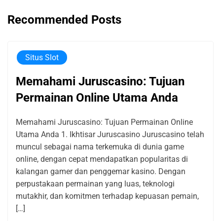
Recommended Posts
Situs Slot
Memahami Juruscasino: Tujuan
Permainan Online Utama Anda
Memahami Juruscasino: Tujuan Permainan Online
Utama Anda 1. Ikhtisar Juruscasino Juruscasino telah
muncul sebagai nama terkemuka di dunia game
online, dengan cepat mendapatkan popularitas di
kalangan gamer dan penggemar kasino. Dengan
perpustakaan permainan yang luas, teknologi
mutakhir, dan komitmen terhadap kepuasan pemain,
[…]