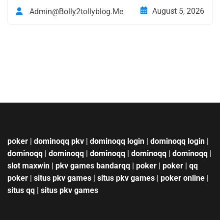
August 5, 2026
Admin@bolly2tollyblog.me
poker
|
dominoqq pkv
|
dominoqq login
|
dominoqq login
|
dominoqq
|
dominoqq
|
dominoqq
|
dominoqq
|
dominoqq
|
slot maxwin
|
pkv games bandarqq
|
poker
|
poker
|
qq
poker
|
situs pkv games
|
situs pkv games
|
poker online
|
situs qq
|
situs pkv games