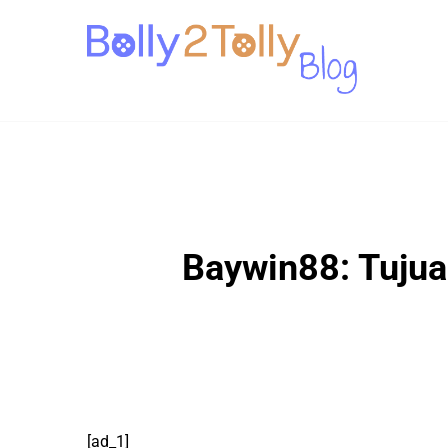
Skip
to
content
Coba demo gratis X1000 dari Pragmatic
Slot Demo Gratis X1000 dari
Play hari ini dan nikmati peluang
Pragmatic Play, Dapatkan
menang besar. Slot gacor ini
memberikan hasil optimal tanpa biaya.
Slot Gacor Hari Ini
Baywin88: Tuju
[ad_1]