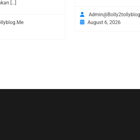
kan […]
Admin@bolly2tollyblo
llyblog.me
August 6, 2026