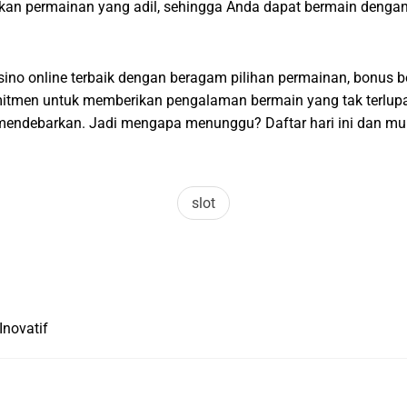
ikan permainan yang adil, sehingga Anda dapat bermain dengan
ino online terbaik dengan beragam pilihan permainan, bonus b
itmen untuk memberikan pengalaman bermain yang tak terlupa
endebarkan. Jadi mengapa menunggu? Daftar hari ini dan mul
slot
Inovatif