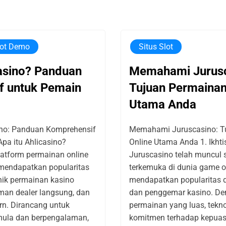
lot Demo
Situs Slot
casino? Panduan
Memahami Jurusc
f untuk Pemain
Tujuan Permainan
Utama Anda
no: Panduan Komprehensif
Memahami Juruscasino: T
pa itu Ahlicasino?
Online Utama Anda 1. Ikhti
latform permainan online
Juruscasino telah muncul
mendapatkan popularitas
terkemuka di dunia game o
nik permainan kasino
mendapatkan popularitas 
aman dealer langsung, dan
dan penggemar kasino. De
ern. Dirancang untuk
permainan yang luas, tekno
ula dan berpengalaman,
komitmen terhadap kepuas