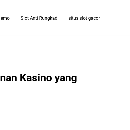
 Demo
Slot Anti Rungkad
situs slot gacor
nan Kasino yang