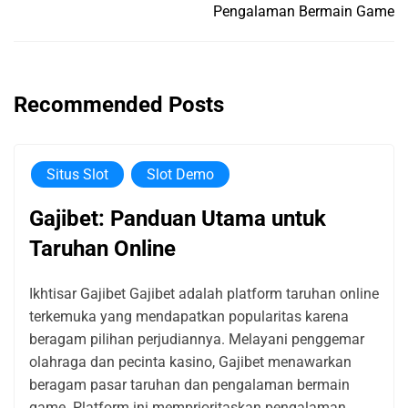
Pengalaman Bermain Game
Recommended Posts
Situs Slot
Slot Demo
Gajibet: Panduan Utama untuk
Taruhan Online
Ikhtisar Gajibet Gajibet adalah platform taruhan online
terkemuka yang mendapatkan popularitas karena
beragam pilihan perjudiannya. Melayani penggemar
olahraga dan pecinta kasino, Gajibet menawarkan
beragam pasar taruhan dan pengalaman bermain
game. Platform ini memprioritaskan pengalaman