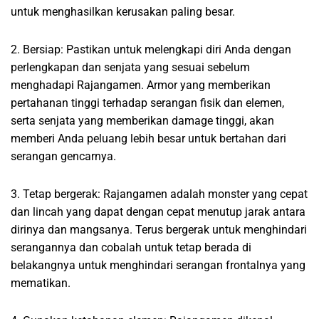
untuk menghasilkan kerusakan paling besar.
2. Bersiap: Pastikan untuk melengkapi diri Anda dengan
perlengkapan dan senjata yang sesuai sebelum
menghadapi Rajangamen. Armor yang memberikan
pertahanan tinggi terhadap serangan fisik dan elemen,
serta senjata yang memberikan damage tinggi, akan
memberi Anda peluang lebih besar untuk bertahan dari
serangan gencarnya.
3. Tetap bergerak: Rajangamen adalah monster yang cepat
dan lincah yang dapat dengan cepat menutup jarak antara
dirinya dan mangsanya. Terus bergerak untuk menghindari
serangannya dan cobalah untuk tetap berada di
belakangnya untuk menghindari serangan frontalnya yang
mematikan.