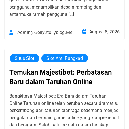
pengguna, menampilkan desain ramping dan
antarmuka ramah pengguna […]
August 8, 2026
Admin@bolly2tollyblog.me
Situs Slot
Slot Anti Rungkad
Temukan Majestibet: Perbatasan
Baru dalam Taruhan Online
Bangkitnya Majestibet: Era Baru dalam Taruhan
Online Taruhan online telah berubah secara dramatis,
berkembang dari taruhan olahraga sederhana menjadi
pengalaman bermain game online yang komprehensif
dan beragam. Salah satu pemain dalam lanskap