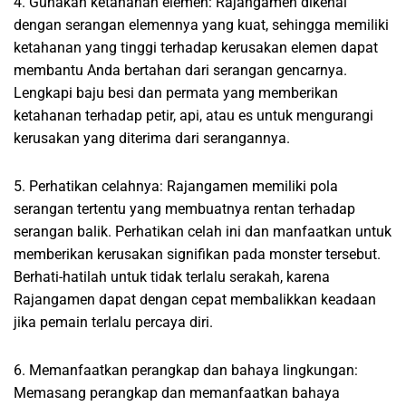
4. Gunakan ketahanan elemen: Rajangamen dikenal
dengan serangan elemennya yang kuat, sehingga memiliki
ketahanan yang tinggi terhadap kerusakan elemen dapat
membantu Anda bertahan dari serangan gencarnya.
Lengkapi baju besi dan permata yang memberikan
ketahanan terhadap petir, api, atau es untuk mengurangi
kerusakan yang diterima dari serangannya.
5. Perhatikan celahnya: Rajangamen memiliki pola
serangan tertentu yang membuatnya rentan terhadap
serangan balik. Perhatikan celah ini dan manfaatkan untuk
memberikan kerusakan signifikan pada monster tersebut.
Berhati-hatilah untuk tidak terlalu serakah, karena
Rajangamen dapat dengan cepat membalikkan keadaan
jika pemain terlalu percaya diri.
6. Memanfaatkan perangkap dan bahaya lingkungan:
Memasang perangkap dan memanfaatkan bahaya