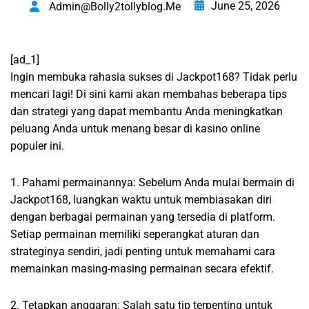
June 25, 2026
Admin@bolly2tollyblog.me
[ad_1]
Ingin membuka rahasia sukses di Jackpot168? Tidak perlu
mencari lagi! Di sini kami akan membahas beberapa tips
dan strategi yang dapat membantu Anda meningkatkan
peluang Anda untuk menang besar di kasino online
populer ini.
1. Pahami permainannya: Sebelum Anda mulai bermain di
Jackpot168, luangkan waktu untuk membiasakan diri
dengan berbagai permainan yang tersedia di platform.
Setiap permainan memiliki seperangkat aturan dan
strateginya sendiri, jadi penting untuk memahami cara
memainkan masing-masing permainan secara efektif.
2. Tetapkan anggaran: Salah satu tip terpenting untuk