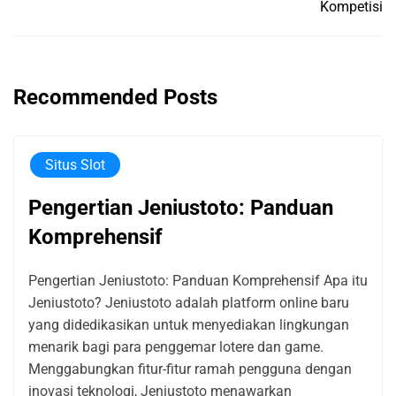
Kompetisi
Recommended Posts
Situs Slot
Pengertian Jeniustoto: Panduan
Komprehensif
Pengertian Jeniustoto: Panduan Komprehensif Apa itu
Jeniustoto? Jeniustoto adalah platform online baru
yang didedikasikan untuk menyediakan lingkungan
menarik bagi para penggemar lotere dan game.
Menggabungkan fitur-fitur ramah pengguna dengan
inovasi teknologi, Jeniustoto menawarkan