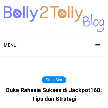
Skip
to
content
Coba demo gratis X1000 dari Pragmatic Play hari ini dan
Slot Demo Gratis X1000 dari Pragmatic Play,
nikmati peluang menang besar. Slot gacor ini memberikan
MENU
Dapatkan Slot Gacor Hari Ini
hasil optimal tanpa biaya.
Situs Slot
Buka Rahasia Sukses di Jackpot168:
Tips dan Strategi