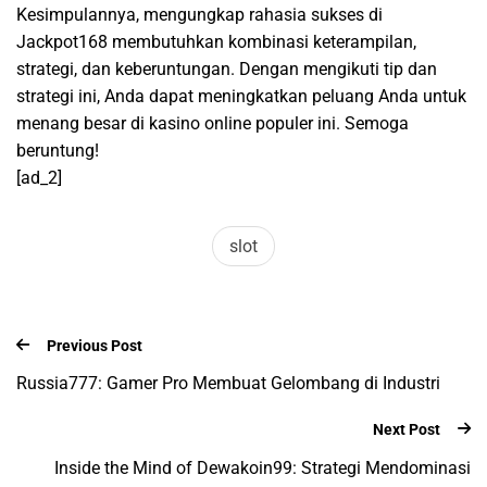
Kesimpulannya, mengungkap rahasia sukses di
Jackpot168 membutuhkan kombinasi keterampilan,
strategi, dan keberuntungan. Dengan mengikuti tip dan
strategi ini, Anda dapat meningkatkan peluang Anda untuk
menang besar di kasino online populer ini. Semoga
beruntung!
[ad_2]
slot
Previous Post
Russia777: Gamer Pro Membuat Gelombang di Industri
Next Post
Inside the Mind of Dewakoin99: Strategi Mendominasi