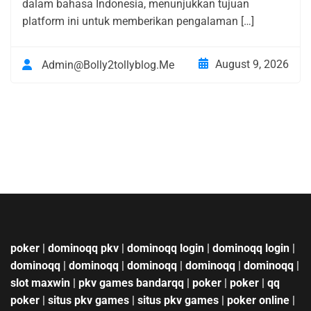
dalam bahasa Indonesia, menunjukkan tujuan
platform ini untuk memberikan pengalaman […]
August 9, 2026
Admin@bolly2tollyblog.me
poker
|
dominoqq pkv
|
dominoqq login
|
dominoqq login
|
dominoqq
|
dominoqq
|
dominoqq
|
dominoqq
|
dominoqq
|
slot maxwin
|
pkv games bandarqq
|
poker
|
poker
|
qq
poker
|
situs pkv games
|
situs pkv games
|
poker online
|