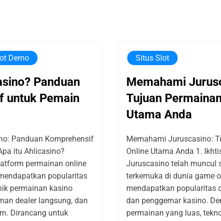
lot Demo
Situs Slot
casino? Panduan
Memahami Jurusc
f untuk Pemain
Tujuan Permainan
Utama Anda
no: Panduan Komprehensif
Memahami Juruscasino: T
pa itu Ahlicasino?
Online Utama Anda 1. Ikhti
latform permainan online
Juruscasino telah muncul
mendapatkan popularitas
terkemuka di dunia game o
nik permainan kasino
mendapatkan popularitas 
aman dealer langsung, dan
dan penggemar kasino. De
ern. Dirancang untuk
permainan yang luas, tekno