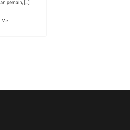
an pemain, […]
g.me