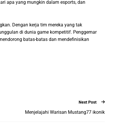
dari apa yang mungkin dalam esports, dan
gkan. Dengan kerja tim mereka yang tak
eunggulan di dunia game kompetitif. Penggemar
mendorong batas-batas dan mendefinisikan
Next Post
Menjelajahi Warisan Mustang77 ikonik