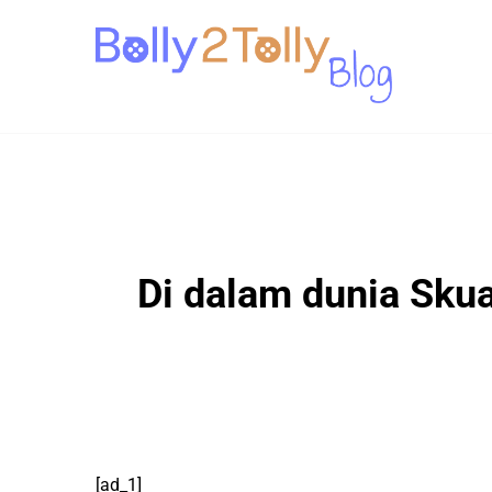
Skip
to
content
Coba demo gratis X1000 dari Pragmatic
Slot Demo Gratis X1000 dari
Play hari ini dan nikmati peluang
Pragmatic Play, Dapatkan
menang besar. Slot gacor ini
memberikan hasil optimal tanpa biaya.
Slot Gacor Hari Ini
Di dalam dunia Sk
[ad_1]