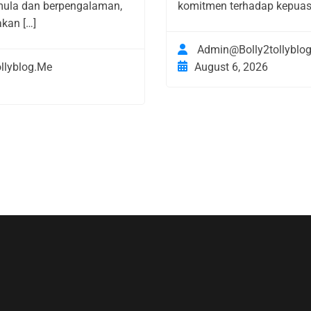
ula dan berpengalaman,
komitmen terhadap kepuas
kan […]
Admin@bolly2tollyblo
llyblog.me
August 6, 2026