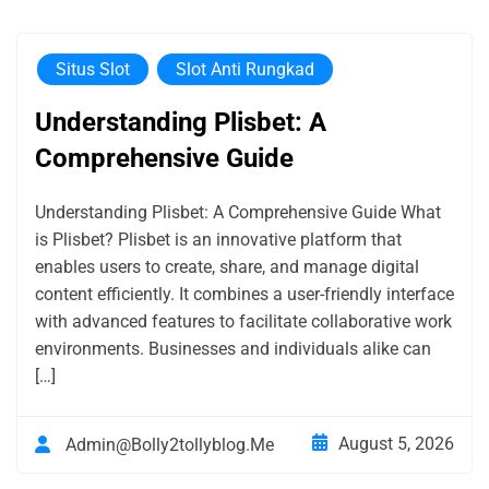
Situs Slot
Slot Anti Rungkad
Understanding Plisbet: A
Comprehensive Guide
Understanding Plisbet: A Comprehensive Guide What
is Plisbet? Plisbet is an innovative platform that
enables users to create, share, and manage digital
content efficiently. It combines a user-friendly interface
with advanced features to facilitate collaborative work
environments. Businesses and individuals alike can
[…]
August 5, 2026
Admin@bolly2tollyblog.me