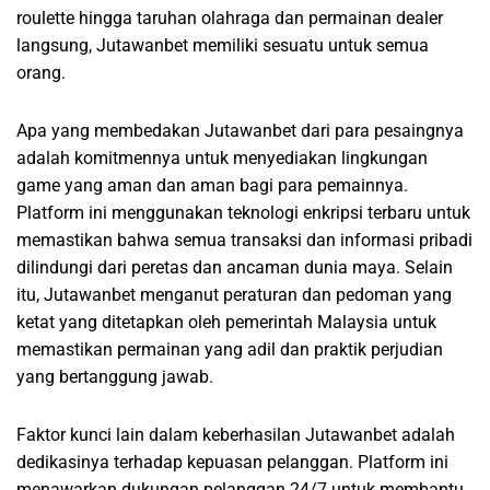
roulette hingga taruhan olahraga dan permainan dealer
langsung, Jutawanbet memiliki sesuatu untuk semua
orang.
Apa yang membedakan Jutawanbet dari para pesaingnya
adalah komitmennya untuk menyediakan lingkungan
game yang aman dan aman bagi para pemainnya.
Platform ini menggunakan teknologi enkripsi terbaru untuk
memastikan bahwa semua transaksi dan informasi pribadi
dilindungi dari peretas dan ancaman dunia maya. Selain
itu, Jutawanbet menganut peraturan dan pedoman yang
ketat yang ditetapkan oleh pemerintah Malaysia untuk
memastikan permainan yang adil dan praktik perjudian
yang bertanggung jawab.
Faktor kunci lain dalam keberhasilan Jutawanbet adalah
dedikasinya terhadap kepuasan pelanggan. Platform ini
menawarkan dukungan pelanggan 24/7 untuk membantu