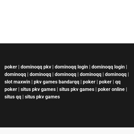
poker
|
dominoqq pkv
|
dominoqq login
|
dominoqq login
|
dominoqq
|
dominoqq
|
dominoqq
|
dominoqq
|
dominoqq
|
slot maxwin
|
pkv games bandarqq
|
poker
|
poker
|
qq
poker
|
situs pkv games
|
situs pkv games
|
poker online
|
situs qq
|
situs pkv games