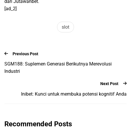
dari Jutawanbet.
[ad_2]
slot
Previous Post
SGM188: Suplemen Generasi Berikutnya Merevolusi
Industri
Next Post
Inibet: Kunci untuk membuka potensi kognitif Anda
Recommended Posts