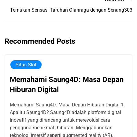
Temukan Sensasi Taruhan Olahraga dengan Senang303
Recommended Posts
Situs Slot
Memahami Saung4D: Masa Depan
Hiburan Digital
Memahami Saung4D: Masa Depan Hiburan Digital 1.
Apa itu Saung4D? Saung4D adalah platform digital
inovatif yang dirancang untuk merevolusi cara
pengguna menikmati hiburan. Menggabungkan
teknologi imersif seperti augmented reality (AR),