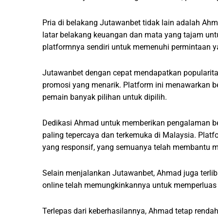
Pria di belakang Jutawanbet tidak lain adalah A
latar belakang keuangan dan mata yang tajam unt
platformnya sendiri untuk memenuhi permintaan ya
Jutawanbet dengan cepat mendapatkan popularita
promosi yang menarik. Platform ini menawarkan be
pemain banyak pilihan untuk dipilih.
Dedikasi Ahmad untuk memberikan pengalaman berm
paling tepercaya dan terkemuka di Malaysia. Plat
yang responsif, yang semuanya telah membantu m
Selain menjalankan Jutawanbet, Ahmad juga terliba
online telah memungkinkannya untuk memperluas k
Terlepas dari keberhasilannya, Ahmad tetap renda