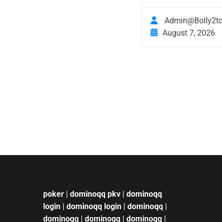
Admin@bolly2to
August 7, 2026
poker
|
dominoqq pkv
|
dominoqq
login
|
dominoqq login
|
dominoqq
|
dominoqq
|
dominoqq
|
dominoqq
|