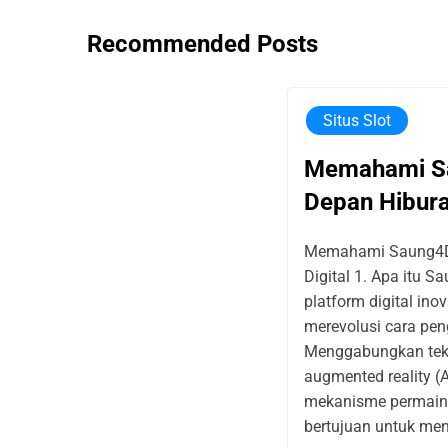
Recommended Posts
Situs Slot
Memahami S
Depan Hibura
Memahami Saung4D
Digital 1. Apa itu 
platform digital ino
merevolusi cara pe
Menggabungkan tekno
augmented reality (AR
mekanisme permain
bertujuan untuk men