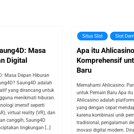
Situs Slot
Slot De
aung4D: Masa
Apa itu Ahlicasi
n Digital
Komprehensif un
Baru
: Masa Depan Hiburan
Saung4D? Saung4D adalah
Memahami Ahlicasino: Pa
vatif yang dirancang untuk
untuk Pemain Baru Apa itu
ngguna menikmati hiburan.
Ahlicasino adalah platfor
logi imersif seperti
yang dengan cepat mendap
), virtual reality (VR), dan
karena kombinasi unik per
an canggih, Saung4D
tradisional, pengalaman de
ciptakan lingkungan […]
inovasi digital modern. Di