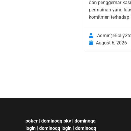
dan penggemar kasi
permainan yang luas
komitmen terhadap 
Admin@bolly2to
August 6, 2026
poker
|
dominoqq pkv
|
dominoqq
login
|
dominoqq login
|
dominoqq
|