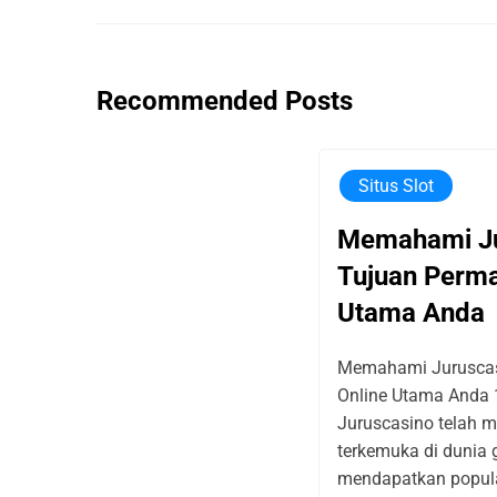
Recommended Posts
Situs Slot
Memahami Ju
Tujuan Perma
Utama Anda
Memahami Juruscas
Online Utama Anda 1
Juruscasino telah 
terkemuka di dunia 
mendapatkan popula