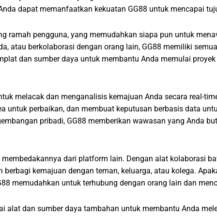
 Anda dapat memanfaatkan kekuatan GG88 untuk mencapai tuj
yang ramah pengguna, yang memudahkan siapa pun untuk mena
a, atau berkolaborasi dengan orang lain, GG88 memiliki semu
emplat dan sumber daya untuk membantu Anda memulai proyek
ntuk melacak dan menganalisis kemajuan Anda secara real-time
rea untuk perbaikan, dan membuat keputusan berbasis data un
engembangan pribadi, GG88 memberikan wawasan yang Anda butu
ng membedakannya dari platform lain. Dengan alat kolaborasi
n berbagi kemajuan dengan teman, keluarga, atau kolega. Apa
G88 memudahkan untuk terhubung dengan orang lain dan menc
agai alat dan sumber daya tambahan untuk membantu Anda mel