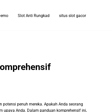
 Demo
Slot Anti Rungkad
situs slot gacor
omprehensif
n potensi penuh mereka. Apakah Anda seorang
m upaya Anda. Dalam panduan komprehensif ini,