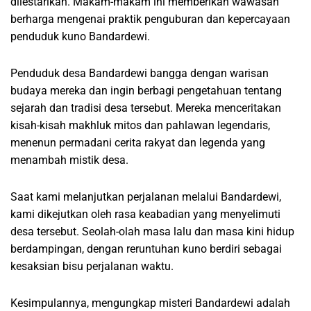
dilestarikan. Makam-makam ini memberikan wawasan
berharga mengenai praktik penguburan dan kepercayaan
penduduk kuno Bandardewi.
Penduduk desa Bandardewi bangga dengan warisan
budaya mereka dan ingin berbagi pengetahuan tentang
sejarah dan tradisi desa tersebut. Mereka menceritakan
kisah-kisah makhluk mitos dan pahlawan legendaris,
menenun permadani cerita rakyat dan legenda yang
menambah mistik desa.
Saat kami melanjutkan perjalanan melalui Bandardewi,
kami dikejutkan oleh rasa keabadian yang menyelimuti
desa tersebut. Seolah-olah masa lalu dan masa kini hidup
berdampingan, dengan reruntuhan kuno berdiri sebagai
kesaksian bisu perjalanan waktu.
Kesimpulannya, mengungkap misteri Bandardewi adalah