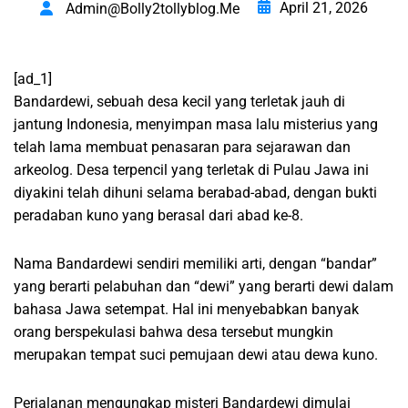
April 21, 2026
Admin@bolly2tollyblog.me
[ad_1]
Bandardewi, sebuah desa kecil yang terletak jauh di
jantung Indonesia, menyimpan masa lalu misterius yang
telah lama membuat penasaran para sejarawan dan
arkeolog. Desa terpencil yang terletak di Pulau Jawa ini
diyakini telah dihuni selama berabad-abad, dengan bukti
peradaban kuno yang berasal dari abad ke-8.
Nama Bandardewi sendiri memiliki arti, dengan “bandar”
yang berarti pelabuhan dan “dewi” yang berarti dewi dalam
bahasa Jawa setempat. Hal ini menyebabkan banyak
orang berspekulasi bahwa desa tersebut mungkin
merupakan tempat suci pemujaan dewi atau dewa kuno.
Perjalanan mengungkap misteri Bandardewi dimulai