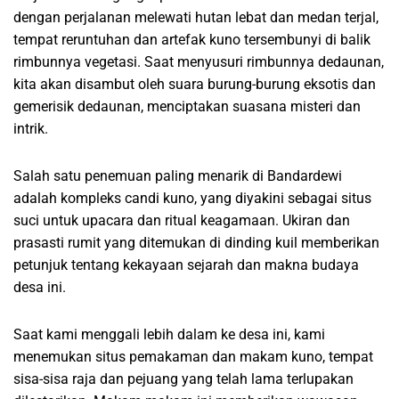
dengan perjalanan melewati hutan lebat dan medan terjal,
tempat reruntuhan dan artefak kuno tersembunyi di balik
rimbunnya vegetasi. Saat menyusuri rimbunnya dedaunan,
kita akan disambut oleh suara burung-burung eksotis dan
gemerisik dedaunan, menciptakan suasana misteri dan
intrik.
Salah satu penemuan paling menarik di Bandardewi
adalah kompleks candi kuno, yang diyakini sebagai situs
suci untuk upacara dan ritual keagamaan. Ukiran dan
prasasti rumit yang ditemukan di dinding kuil memberikan
petunjuk tentang kekayaan sejarah dan makna budaya
desa ini.
Saat kami menggali lebih dalam ke desa ini, kami
menemukan situs pemakaman dan makam kuno, tempat
sisa-sisa raja dan pejuang yang telah lama terlupakan