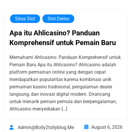
Situs Slot
Slot Demo
Apa itu Ahlicasino? Panduan
Komprehensif untuk Pemain Baru
Memahami Ahlicasino: Panduan Komprehensif untuk
Pemain Baru Apa itu Ahlicasino? Ahlicasino adalah
platform permainan online yang dengan cepat
mendapatkan popularitas karena kombinasi unik
permainan kasino tradisional, pengalaman dealer
langsung, dan inovasi digital modern. Dirancang
untuk menarik pemain pemula dan berpengalaman,
Ahlicasino menyediakan […]
August 6, 2026
Admin@bolly2tollyblog.me