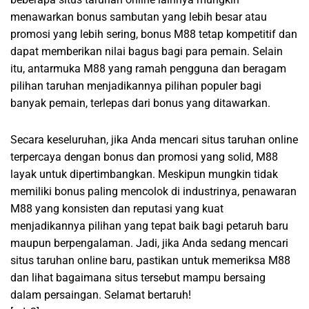
menawarkan bonus sambutan yang lebih besar atau
promosi yang lebih sering, bonus M88 tetap kompetitif dan
dapat memberikan nilai bagus bagi para pemain. Selain
itu, antarmuka M88 yang ramah pengguna dan beragam
pilihan taruhan menjadikannya pilihan populer bagi
banyak pemain, terlepas dari bonus yang ditawarkan.
Secara keseluruhan, jika Anda mencari situs taruhan online
terpercaya dengan bonus dan promosi yang solid, M88
layak untuk dipertimbangkan. Meskipun mungkin tidak
memiliki bonus paling mencolok di industrinya, penawaran
M88 yang konsisten dan reputasi yang kuat
menjadikannya pilihan yang tepat baik bagi petaruh baru
maupun berpengalaman. Jadi, jika Anda sedang mencari
situs taruhan online baru, pastikan untuk memeriksa M88
dan lihat bagaimana situs tersebut mampu bersaing
dalam persaingan. Selamat bertaruh!