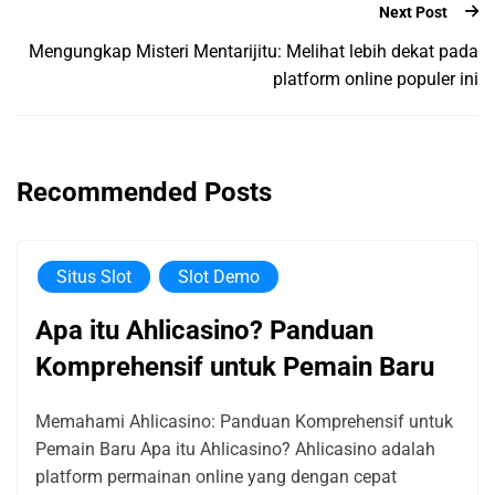
Next Post
Mengungkap Misteri Mentarijitu: Melihat lebih dekat pada
platform online populer ini
Recommended Posts
Situs Slot
Slot Demo
Apa itu Ahlicasino? Panduan
Komprehensif untuk Pemain Baru
Memahami Ahlicasino: Panduan Komprehensif untuk
Pemain Baru Apa itu Ahlicasino? Ahlicasino adalah
platform permainan online yang dengan cepat