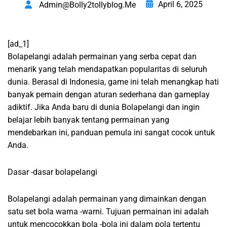
April 6, 2025
Admin@bolly2tollyblog.me
[ad_1]
Bolapelangi adalah permainan yang serba cepat dan
menarik yang telah mendapatkan popularitas di seluruh
dunia. Berasal di Indonesia, game ini telah menangkap hati
banyak pemain dengan aturan sederhana dan gameplay
adiktif. Jika Anda baru di dunia Bolapelangi dan ingin
belajar lebih banyak tentang permainan yang
mendebarkan ini, panduan pemula ini sangat cocok untuk
Anda.
Dasar -dasar bolapelangi
Bolapelangi adalah permainan yang dimainkan dengan
satu set bola warna -warni. Tujuan permainan ini adalah
untuk mencocokkan bola -bola ini dalam pola tertentu