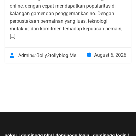
online, dengan cepat mendapatkan popularitas di
kalangan gamer dan penggemar kasino. Dengan
perpustakaan permainan yang luas, teknologi
mutakhir, dan komitmen terhadap kepuasan pemain,
[…]
August 6, 2026
Admin@bolly2tollyblog.me
poker
|
dominoqq pkv
|
dominoqq login
|
dominoqq login
|