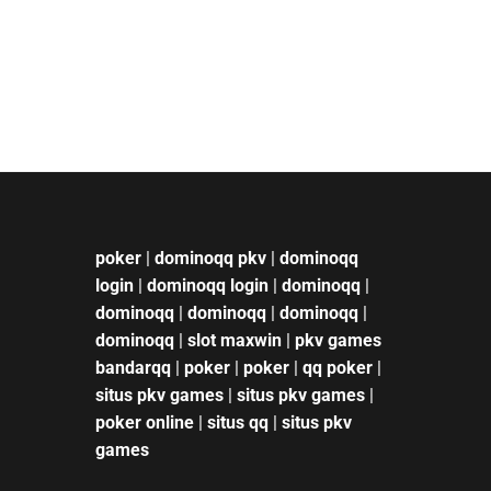
poker
|
dominoqq pkv
|
dominoqq
login
|
dominoqq login
|
dominoqq
|
dominoqq
|
dominoqq
|
dominoqq
|
dominoqq
|
slot maxwin
|
pkv games
bandarqq
|
poker
|
poker
|
qq poker
|
situs pkv games
|
situs pkv games
|
poker online
|
situs qq
|
situs pkv
games