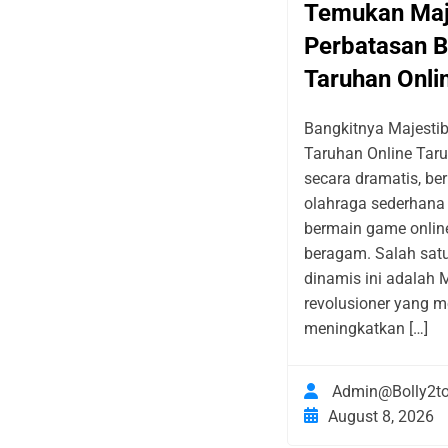
Temukan Maje
Perbatasan B
Taruhan Onli
Bangkitnya Majestib
Taruhan Online Taru
secara dramatis, be
olahraga sederhana
bermain game onlin
beragam. Salah sat
dinamis ini adalah 
revolusioner yang m
meningkatkan […]
Admin@bolly2to
August 8, 2026