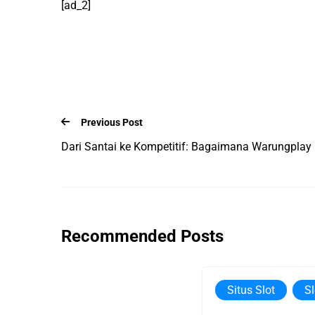
[ad_2]
Previous Post
Dari Santai ke Kompetitif: Bagaimana Warungplay
Recommended Posts
Situs Slot
Sl