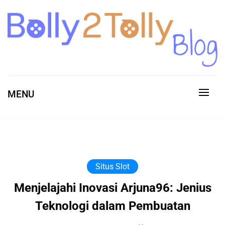
Skip
to
content
Coba demo gratis X1000 dari Pragmatic Play hari ini dan
Slot Demo Gratis X1000 dari Pragmatic Play,
nikmati peluang menang besar. Slot gacor ini memberikan
MENU
Dapatkan Slot Gacor Hari Ini
hasil optimal tanpa biaya.
Situs Slot
Menjelajahi Inovasi Arjuna96: Jenius
Teknologi dalam Pembuatan