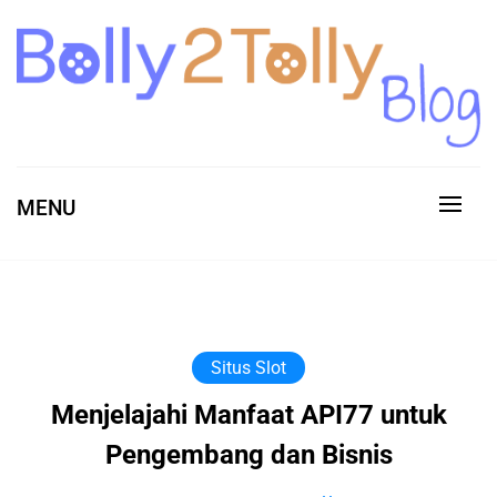
Skip
to
content
Coba demo gratis X1000 dari Pragmatic Play hari ini dan
Slot Demo Gratis X1000 dari Pragmatic Play,
nikmati peluang menang besar. Slot gacor ini memberikan
MENU
Dapatkan Slot Gacor Hari Ini
hasil optimal tanpa biaya.
Situs Slot
Menjelajahi Manfaat API77 untuk
Pengembang dan Bisnis