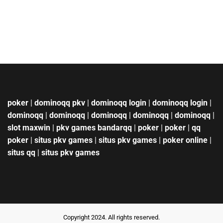
poker
|
dominoqq pkv
|
dominoqq login
|
dominoqq login
|
dominoqq
|
dominoqq
|
dominoqq
|
dominoqq
|
dominoqq
|
slot maxwin
|
pkv games bandarqq
|
poker
|
poker
|
qq
poker
|
situs pkv games
|
situs pkv games
|
poker online
|
situs qq
|
situs pkv games
Copyright
2024. All rights reserved.