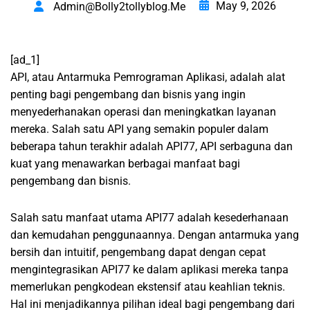
May 9, 2026
Admin@bolly2tollyblog.me
[ad_1]
API, atau Antarmuka Pemrograman Aplikasi, adalah alat
penting bagi pengembang dan bisnis yang ingin
menyederhanakan operasi dan meningkatkan layanan
mereka. Salah satu API yang semakin populer dalam
beberapa tahun terakhir adalah API77, API serbaguna dan
kuat yang menawarkan berbagai manfaat bagi
pengembang dan bisnis.
Salah satu manfaat utama API77 adalah kesederhanaan
dan kemudahan penggunaannya. Dengan antarmuka yang
bersih dan intuitif, pengembang dapat dengan cepat
mengintegrasikan API77 ke dalam aplikasi mereka tanpa
memerlukan pengkodean ekstensif atau keahlian teknis.
Hal ini menjadikannya pilihan ideal bagi pengembang dari