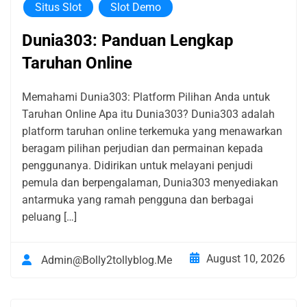
Situs Slot
Slot Demo
Dunia303: Panduan Lengkap
Taruhan Online
Memahami Dunia303: Platform Pilihan Anda untuk
Taruhan Online Apa itu Dunia303? Dunia303 adalah
platform taruhan online terkemuka yang menawarkan
beragam pilihan perjudian dan permainan kepada
penggunanya. Didirikan untuk melayani penjudi
pemula dan berpengalaman, Dunia303 menyediakan
antarmuka yang ramah pengguna dan berbagai
peluang […]
August 10, 2026
Admin@bolly2tollyblog.me