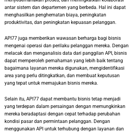
antar sistem dan departemen yang berbeda. Hal ini dapat
menghasilkan penghematan biaya, peningkatan
produktivitas, dan peningkatan kepuasan pelanggan.
API77 juga memberikan wawasan berharga bagi bisnis
mengenai operasi dan perilaku pelanggan mereka. Dengan
melacak dan menganalisis data dari panggilan API, bisnis
dapat memperoleh pemahaman yang lebih baik tentang
bagaimana layanan mereka digunakan, mengidentifikasi
area yang perlu ditingkatkan, dan membuat keputusan
yang tepat untuk memajukan bisnis mereka.
Selain itu, API77 dapat membantu bisnis tetap menjadi
yang terdepan dalam persaingan dengan memungkinkan
mereka beradaptasi dengan cepat terhadap perubahan
kondisi pasar dan permintaan pelanggan. Dengan
menggunakan API untuk terhubung dengan layanan dan