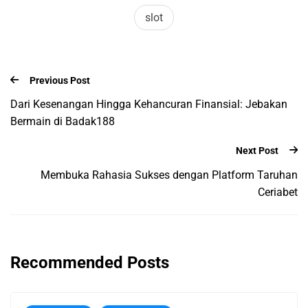
slot
Previous Post
Dari Kesenangan Hingga Kehancuran Finansial: Jebakan
Bermain di Badak188
Next Post
Membuka Rahasia Sukses dengan Platform Taruhan
Ceriabet
Recommended Posts