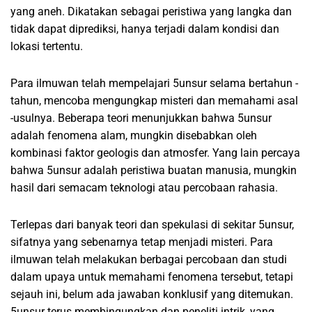
yang aneh. Dikatakan sebagai peristiwa yang langka dan
tidak dapat diprediksi, hanya terjadi dalam kondisi dan
lokasi tertentu.
Para ilmuwan telah mempelajari 5unsur selama bertahun -
tahun, mencoba mengungkap misteri dan memahami asal
-usulnya. Beberapa teori menunjukkan bahwa 5unsur
adalah fenomena alam, mungkin disebabkan oleh
kombinasi faktor geologis dan atmosfer. Yang lain percaya
bahwa 5unsur adalah peristiwa buatan manusia, mungkin
hasil dari semacam teknologi atau percobaan rahasia.
Terlepas dari banyak teori dan spekulasi di sekitar 5unsur,
sifatnya yang sebenarnya tetap menjadi misteri. Para
ilmuwan telah melakukan berbagai percobaan dan studi
dalam upaya untuk memahami fenomena tersebut, tetapi
sejauh ini, belum ada jawaban konklusif yang ditemukan.
5unsur terus membingungkan dan peneliti intrik, yang