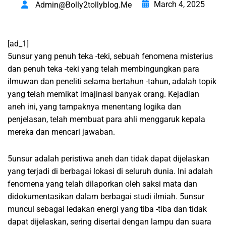
March 4, 2025
Admin@bolly2tollyblog.me
[ad_1]
5unsur yang penuh teka -teki, sebuah fenomena misterius
dan penuh teka -teki yang telah membingungkan para
ilmuwan dan peneliti selama bertahun -tahun, adalah topik
yang telah memikat imajinasi banyak orang. Kejadian
aneh ini, yang tampaknya menentang logika dan
penjelasan, telah membuat para ahli menggaruk kepala
mereka dan mencari jawaban.
5unsur adalah peristiwa aneh dan tidak dapat dijelaskan
yang terjadi di berbagai lokasi di seluruh dunia. Ini adalah
fenomena yang telah dilaporkan oleh saksi mata dan
didokumentasikan dalam berbagai studi ilmiah. 5unsur
muncul sebagai ledakan energi yang tiba -tiba dan tidak
dapat dijelaskan, sering disertai dengan lampu dan suara