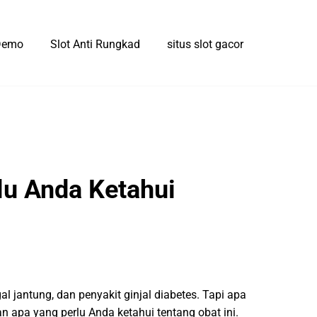
 Demo
Slot Anti Rungkad
situs slot gacor
rlu Anda Ketahui
l jantung, dan penyakit ginjal diabetes. Tapi apa
an apa yang perlu Anda ketahui tentang obat ini.