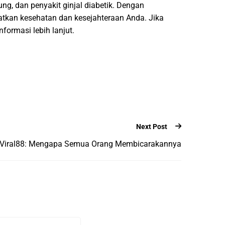
ng, dan penyakit ginjal diabetik. Dengan
tkan kesehatan dan kesejahteraan Anda. Jika
formasi lebih lanjut.
Next Post
 Viral88: Mengapa Semua Orang Membicarakannya