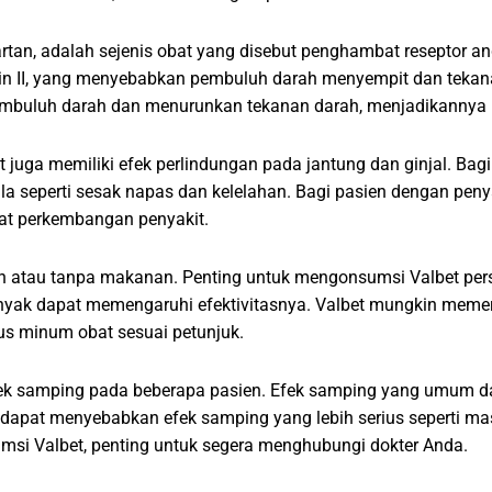
rtan, adalah sejenis obat yang disebut penghambat reseptor an
sin II, yang menyebabkan pembuluh darah menyempit dan teka
mbuluh darah dan menurunkan tekanan darah, menjadikannya pe
 juga memiliki efek perlindungan pada jantung dan ginjal. Bag
a seperti sesak napas dan kelelahan. Bagi pasien dengan penya
at perkembangan penyakit.
an atau tanpa makanan. Penting untuk mengonsumsi Valbet persi
banyak dapat memengaruhi efektivitasnya. Valbet mungkin mem
rus minum obat sesuai petunjuk.
ek samping pada beberapa pasien. Efek samping yang umum dari
 dapat menyebabkan efek samping yang lebih serius seperti masa
msi Valbet, penting untuk segera menghubungi dokter Anda.