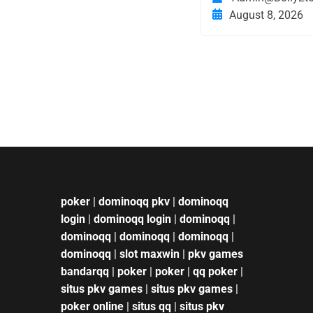
August 8, 2026
poker
|
dominoqq pkv
|
dominoqq
login
|
dominoqq login
|
dominoqq
|
dominoqq
|
dominoqq
|
dominoqq
|
dominoqq
|
slot maxwin
|
pkv games
bandarqq
|
poker
|
poker
|
qq poker
|
situs pkv games
|
situs pkv games
|
poker online
|
situs qq
|
situs pkv