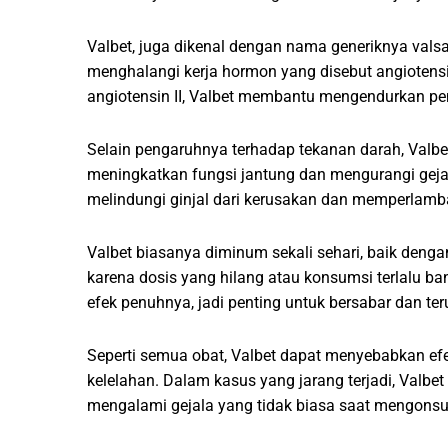
Valbet, juga dikenal dengan nama generiknya valsa
menghalangi kerja hormon yang disebut angioten
angiotensin II, Valbet membantu mengendurkan pe
Selain pengaruhnya terhadap tekanan darah, Valbet
meningkatkan fungsi jantung dan mengurangi gejal
melindungi ginjal dari kerusakan dan memperlamb
Valbet biasanya diminum sekali sehari, baik deng
karena dosis yang hilang atau konsumsi terlalu 
efek penuhnya, jadi penting untuk bersabar dan te
Seperti semua obat, Valbet dapat menyebabkan ef
kelelahan. Dalam kasus yang jarang terjadi, Valbet
mengalami gejala yang tidak biasa saat mengonsu