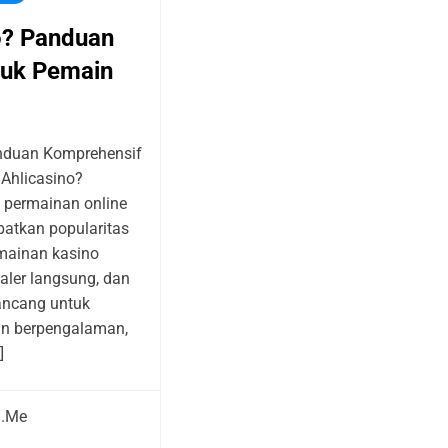
no? Panduan
tuk Pemain
nduan Komprehensif
 Ahlicasino?
m permainan online
atkan popularitas
mainan kasino
aler langsung, dan
rancang untuk
n berpengalaman,
]
g.me