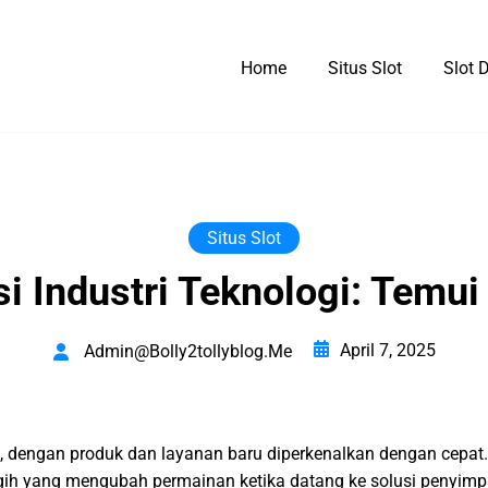
Home
Situs Slot
Slot
Situs Slot
i Industri Teknologi: Temu
April 7, 2025
Admin@bolly2tollyblog.me
i, dengan produk dan layanan baru diperkenalkan dengan cepat.
ggih yang mengubah permainan ketika datang ke solusi penyim