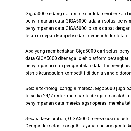
Giga5000 sedang dalam misi untuk memberikan bisn
penyimpanan data GIGA5000, adalah solusi penyim
penyimpanan data GIGA5000, bisnis dapat denga
tetap di depan kompetisi dan memenuhi tuntutan li
Apa yang membedakan Giga5000 dari solusi penyim
data GIGA5000 ditenagai oleh platform perangkat
penyimpanan dan pengambilan data. Ini menghasilk
bisnis keunggulan kompetitif di dunia yang didorong
Selain teknologi canggih mereka, Giga5000 juga 
tersedia 24/7 untuk membantu dengan masalah at
penyimpanan data mereka agar operasi mereka teta
Secara keseluruhan, GIGA5000 merevolusi industri
Dengan teknologi canggih, layanan pelanggan ter