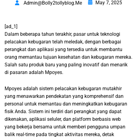
May 7, 2025
Admin@bolly2tollyblog.me
[ad_1]
Dalam beberapa tahun terakhir, pasar untuk teknologi
pelacakan kebugaran telah meledak, dengan berbagai
perangkat dan aplikasi yang tersedia untuk membantu
orang memantau tujuan kesehatan dan kebugaran mereka.
Salah satu produk baru yang paling inovatif dan menarik
di pasaran adalah Mpoyes.
Mpoyes adalah sistem pelacakan kebugaran mutakhir
yang menawarkan pendekatan yang komprehensif dan
personal untuk memantau dan meningkatkan kebugaran
fisik Anda. Sistem ini terdiri dari perangkat yang dapat
dikenakan, aplikasi seluler, dan platform berbasis web
yang bekerja bersama untuk memberi pengguna umpan
balik real-time pada tingkat aktivitas mereka, detak