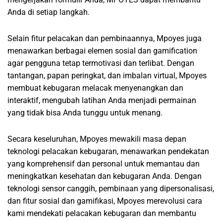
Anda di setiap langkah.
Selain fitur pelacakan dan pembinaannya, Mpoyes juga
menawarkan berbagai elemen sosial dan gamification
agar pengguna tetap termotivasi dan terlibat. Dengan
tantangan, papan peringkat, dan imbalan virtual, Mpoyes
membuat kebugaran melacak menyenangkan dan
interaktif, mengubah latihan Anda menjadi permainan
yang tidak bisa Anda tunggu untuk menang.
Secara keseluruhan, Mpoyes mewakili masa depan
teknologi pelacakan kebugaran, menawarkan pendekatan
yang komprehensif dan personal untuk memantau dan
meningkatkan kesehatan dan kebugaran Anda. Dengan
teknologi sensor canggih, pembinaan yang dipersonalisasi,
dan fitur sosial dan gamifikasi, Mpoyes merevolusi cara
kami mendekati pelacakan kebugaran dan membantu