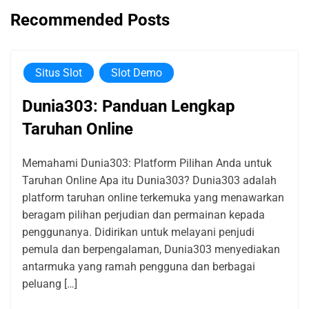
Recommended Posts
Situs Slot
Slot Demo
Dunia303: Panduan Lengkap
Taruhan Online
Memahami Dunia303: Platform Pilihan Anda untuk
Taruhan Online Apa itu Dunia303? Dunia303 adalah
platform taruhan online terkemuka yang menawarkan
beragam pilihan perjudian dan permainan kepada
penggunanya. Didirikan untuk melayani penjudi
pemula dan berpengalaman, Dunia303 menyediakan
antarmuka yang ramah pengguna dan berbagai
peluang […]