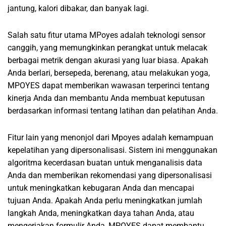
jantung, kalori dibakar, dan banyak lagi.
Salah satu fitur utama MPoyes adalah teknologi sensor
canggih, yang memungkinkan perangkat untuk melacak
berbagai metrik dengan akurasi yang luar biasa. Apakah
Anda berlari, bersepeda, berenang, atau melakukan yoga,
MPOYES dapat memberikan wawasan terperinci tentang
kinerja Anda dan membantu Anda membuat keputusan
berdasarkan informasi tentang latihan dan pelatihan Anda.
Fitur lain yang menonjol dari Mpoyes adalah kemampuan
kepelatihan yang dipersonalisasi. Sistem ini menggunakan
algoritma kecerdasan buatan untuk menganalisis data
Anda dan memberikan rekomendasi yang dipersonalisasi
untuk meningkatkan kebugaran Anda dan mencapai
tujuan Anda. Apakah Anda perlu meningkatkan jumlah
langkah Anda, meningkatkan daya tahan Anda, atau
mengerjakan formulir Anda, MPOYES dapat membantu