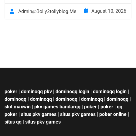
August 10, 2026
Admin@bolly2tollyblog.me
poker
|
dominoqq pkv
|
dominoqq login
|
dominoqq login
|
dominoqq
|
dominoqq
|
dominoqq
|
dominoqq
|
dominoqq
|
slot maxwin
|
pkv games bandarqq
|
poker
|
poker
|
qq
poker
|
situs pkv games
|
situs pkv games
|
poker online
|
situs qq
|
situs pkv games