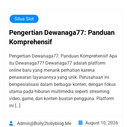
Situs Slot
Pengertian Dewanaga77: Panduan
Komprehensif
Pengertian Dewanaga77: Panduan Komprehensif Apa
itu Dewanaga77? Dewanaga77 adalah platform
online baru yang menarik perhatian karena
penawaran layanannya yang unik. Perusahaan ini
berspesialisasi dalam berbagai konten, dengan fokus
utama pada hiburan multimedia seperti streaming
video, game, dan konten buatan pengguna. Platform
ini […]
August 10, 2026
Admin@bolly2tollyblog.me