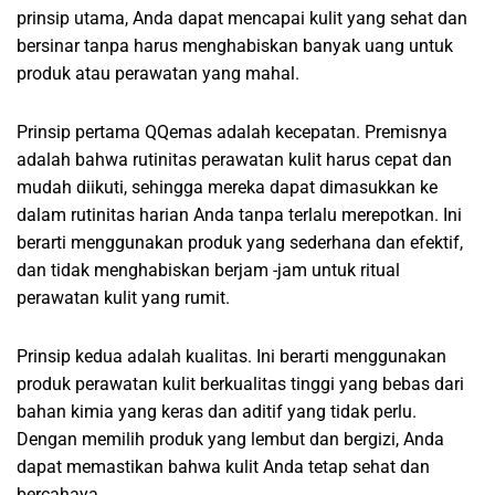
prinsip utama, Anda dapat mencapai kulit yang sehat dan
bersinar tanpa harus menghabiskan banyak uang untuk
produk atau perawatan yang mahal.
Prinsip pertama QQemas adalah kecepatan. Premisnya
adalah bahwa rutinitas perawatan kulit harus cepat dan
mudah diikuti, sehingga mereka dapat dimasukkan ke
dalam rutinitas harian Anda tanpa terlalu merepotkan. Ini
berarti menggunakan produk yang sederhana dan efektif,
dan tidak menghabiskan berjam -jam untuk ritual
perawatan kulit yang rumit.
Prinsip kedua adalah kualitas. Ini berarti menggunakan
produk perawatan kulit berkualitas tinggi yang bebas dari
bahan kimia yang keras dan aditif yang tidak perlu.
Dengan memilih produk yang lembut dan bergizi, Anda
dapat memastikan bahwa kulit Anda tetap sehat dan
bercahaya.