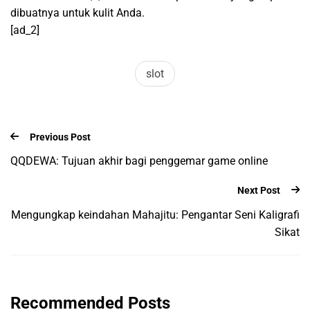
dibuatnya untuk kulit Anda.
[ad_2]
slot
Previous Post
QQDEWA: Tujuan akhir bagi penggemar game online
Next Post
Mengungkap keindahan Mahajitu: Pengantar Seni Kaligrafi
Sikat
Recommended Posts