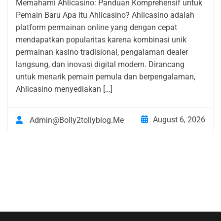
Memahami Ahlicasino: Panduan Komprehensif untuk
Pemain Baru Apa itu Ahlicasino? Ahlicasino adalah
platform permainan online yang dengan cepat
mendapatkan popularitas karena kombinasi unik
permainan kasino tradisional, pengalaman dealer
langsung, dan inovasi digital modern. Dirancang
untuk menarik pemain pemula dan berpengalaman,
Ahlicasino menyediakan […]
August 6, 2026
Admin@bolly2tollyblog.me