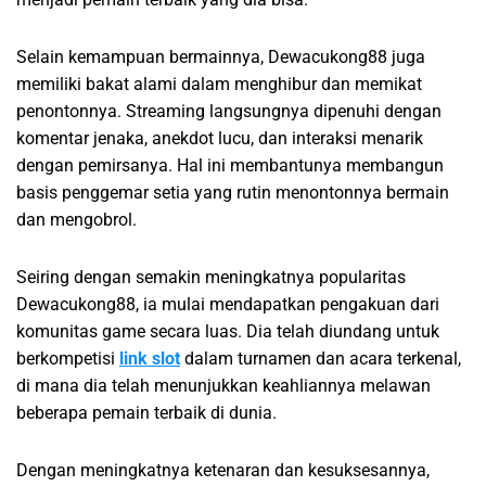
Selain kemampuan bermainnya, Dewacukong88 juga
memiliki bakat alami dalam menghibur dan memikat
penontonnya. Streaming langsungnya dipenuhi dengan
komentar jenaka, anekdot lucu, dan interaksi menarik
dengan pemirsanya. Hal ini membantunya membangun
basis penggemar setia yang rutin menontonnya bermain
dan mengobrol.
Seiring dengan semakin meningkatnya popularitas
Dewacukong88, ia mulai mendapatkan pengakuan dari
komunitas game secara luas. Dia telah diundang untuk
berkompetisi
link slot
dalam turnamen dan acara terkenal,
di mana dia telah menunjukkan keahliannya melawan
beberapa pemain terbaik di dunia.
Dengan meningkatnya ketenaran dan kesuksesannya,