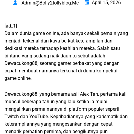
April 15, 2026
Admin@bolly2tollyblog.me
[ad_1]
Dalam dunia game online, ada banyak sekali pemain yang
menjadi terkenal dan kaya berkat keterampilan dan
dedikasi mereka terhadap keahlian mereka. Salah satu
bintang yang sedang naik daun tersebut adalah
Dewacukong88, seorang gamer berbakat yang dengan
cepat membuat namanya terkenal di dunia kompetitif
game online.
Dewacukong88, yang bernama asli Alex Tan, pertama kali
muncul beberapa tahun yang lalu ketika ia mulai
mengalirkan permainannya di platform populer seperti
Twitch dan YouTube. Kepribadiannya yang karismatik dan
keterampilannya yang mengesankan dengan cepat
menarik perhatian pemirsa, dan pengikutnya pun