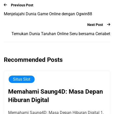
Previous Post
Menjelajahi Dunia Game Online dengan Ogwin88
Next Post
Temukan Dunia Taruhan Online Seru bersama Ceriabet
Recommended Posts
Situs Slot
Memahami Saung4D: Masa Depan
Hiburan Digital
Memahami Saung4D: Masa Depan Hiburan Digital 1.