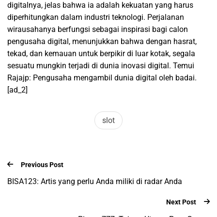
digitalnya, jelas bahwa ia adalah kekuatan yang harus
diperhitungkan dalam industri teknologi. Perjalanan
wirausahanya berfungsi sebagai inspirasi bagi calon
pengusaha digital, menunjukkan bahwa dengan hasrat,
tekad, dan kemauan untuk berpikir di luar kotak, segala
sesuatu mungkin terjadi di dunia inovasi digital. Temui
Rajajp: Pengusaha mengambil dunia digital oleh badai.
[ad_2]
slot
Previous Post
BISA123: Artis yang perlu Anda miliki di radar Anda
Next Post