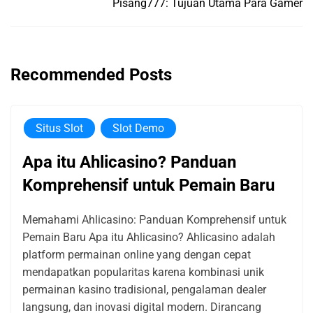
Pisang777: Tujuan Utama Para Gamer
Recommended Posts
Situs Slot
Slot Demo
Apa itu Ahlicasino? Panduan
Komprehensif untuk Pemain Baru
Memahami Ahlicasino: Panduan Komprehensif untuk
Pemain Baru Apa itu Ahlicasino? Ahlicasino adalah
platform permainan online yang dengan cepat
mendapatkan popularitas karena kombinasi unik
permainan kasino tradisional, pengalaman dealer
langsung, dan inovasi digital modern. Dirancang