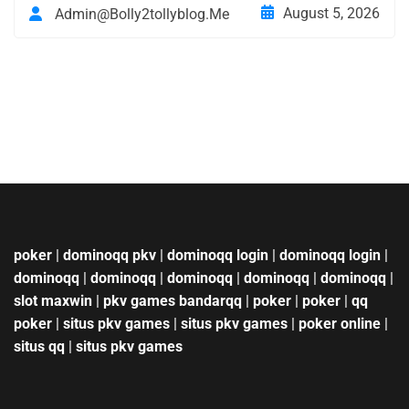
August 5, 2026
Admin@bolly2tollyblog.me
poker
|
dominoqq pkv
|
dominoqq login
|
dominoqq login
|
dominoqq
|
dominoqq
|
dominoqq
|
dominoqq
|
dominoqq
|
slot maxwin
|
pkv games bandarqq
|
poker
|
poker
|
qq
poker
|
situs pkv games
|
situs pkv games
|
poker online
|
situs qq
|
situs pkv games