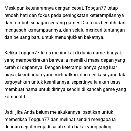
Meskipun ketenarannya dengan cepat, Topgun77 tetap
rendah hati dan fokus pada peningkatan keterampilannya
dan tumbuh sebagai seorang gamer. Dia terus berlatih dan
mengasah kemampuannya, dan selalu mencari tantangan
dan peluang baru untuk menunjukkan bakatnya.
Ketika Topgun77 terus meningkat di dunia game, banyak
yang memperkirakan bahwa ia memiliki masa depan yang
cerah di depannya. Dengan keterampilannya yang luar
biasa, kepribadian yang melibatkan, dan dedikasi yang tak
tergoyahkan untuk keahliannya, sepertinya ia akan terus
membuat nama untuk dirinya sendiri di kancah game yang
kompetitif.
Jadi, jika Anda belum melakukannya, pastikan untuk
memeriksa Topgun77 dan melihat sendiri mengapa ia
dengan cepat menjadi salah satu bakat yang paling