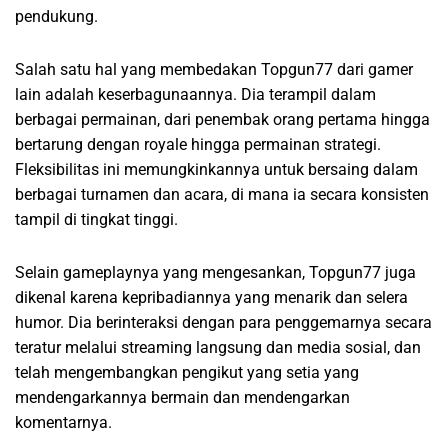
pendukung.
Salah satu hal yang membedakan Topgun77 dari gamer
lain adalah keserbagunaannya. Dia terampil dalam
berbagai permainan, dari penembak orang pertama hingga
bertarung dengan royale hingga permainan strategi.
Fleksibilitas ini memungkinkannya untuk bersaing dalam
berbagai turnamen dan acara, di mana ia secara konsisten
tampil di tingkat tinggi.
Selain gameplaynya yang mengesankan, Topgun77 juga
dikenal karena kepribadiannya yang menarik dan selera
humor. Dia berinteraksi dengan para penggemarnya secara
teratur melalui streaming langsung dan media sosial, dan
telah mengembangkan pengikut yang setia yang
mendengarkannya bermain dan mendengarkan
komentarnya.