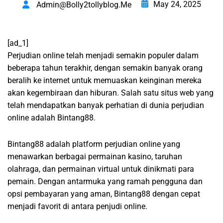
May 24, 2025
Admin@bolly2tollyblog.me
[ad_1]
Perjudian online telah menjadi semakin populer dalam
beberapa tahun terakhir, dengan semakin banyak orang
beralih ke internet untuk memuaskan keinginan mereka
akan kegembiraan dan hiburan. Salah satu situs web yang
telah mendapatkan banyak perhatian di dunia perjudian
online adalah Bintang88.
Bintang88 adalah platform perjudian online yang
menawarkan berbagai permainan kasino, taruhan
olahraga, dan permainan virtual untuk dinikmati para
pemain. Dengan antarmuka yang ramah pengguna dan
opsi pembayaran yang aman, Bintang88 dengan cepat
menjadi favorit di antara penjudi online.