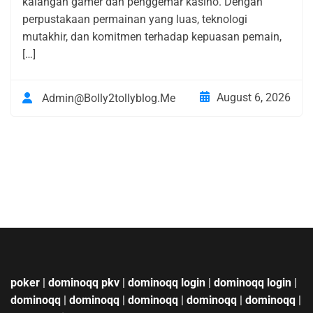
kalangan gamer dan penggemar kasino. Dengan
perpustakaan permainan yang luas, teknologi
mutakhir, dan komitmen terhadap kepuasan pemain,
[…]
August 6, 2026
Admin@bolly2tollyblog.me
poker
|
dominoqq pkv
|
dominoqq login
|
dominoqq login
|
dominoqq
|
dominoqq
|
dominoqq
|
dominoqq
|
dominoqq
|