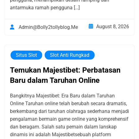
antarmuka ramah pengguna […]
August 8, 2026
Admin@bolly2tollyblog.me
Situs Slot
Slot Anti Rungkad
Temukan Majestibet: Perbatasan
Baru dalam Taruhan Online
Bangkitnya Majestibet: Era Baru dalam Taruhan
Online Taruhan online telah berubah secara dramatis,
berkembang dari taruhan olahraga sederhana menjadi
pengalaman bermain game online yang komprehensif
dan beragam. Salah satu pemain dalam lanskap
dinamis ini adalah Majestibetsebuah platform