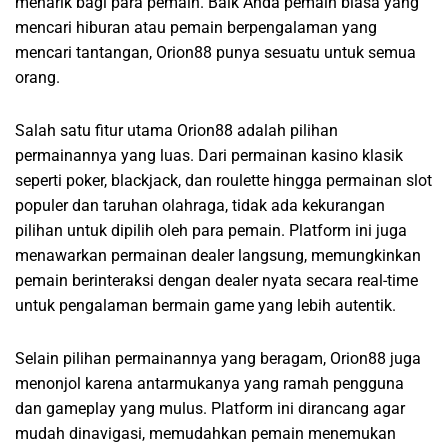
menarik bagi para pemain. Baik Anda pemain biasa yang
mencari hiburan atau pemain berpengalaman yang
mencari tantangan, Orion88 punya sesuatu untuk semua
orang.
Salah satu fitur utama Orion88 adalah pilihan
permainannya yang luas. Dari permainan kasino klasik
seperti poker, blackjack, dan roulette hingga permainan slot
populer dan taruhan olahraga, tidak ada kekurangan
pilihan untuk dipilih oleh para pemain. Platform ini juga
menawarkan permainan dealer langsung, memungkinkan
pemain berinteraksi dengan dealer nyata secara real-time
untuk pengalaman bermain game yang lebih autentik.
Selain pilihan permainannya yang beragam, Orion88 juga
menonjol karena antarmukanya yang ramah pengguna
dan gameplay yang mulus. Platform ini dirancang agar
mudah dinavigasi, memudahkan pemain menemukan