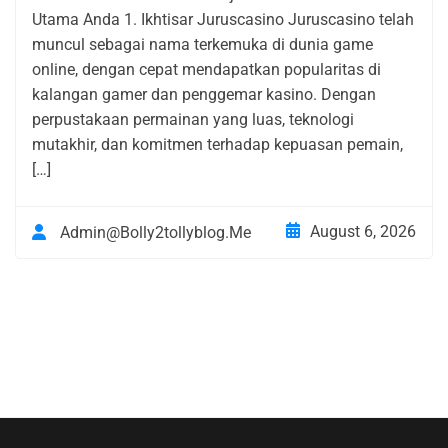
Utama Anda 1. Ikhtisar Juruscasino Juruscasino telah
muncul sebagai nama terkemuka di dunia game
online, dengan cepat mendapatkan popularitas di
kalangan gamer dan penggemar kasino. Dengan
perpustakaan permainan yang luas, teknologi
mutakhir, dan komitmen terhadap kepuasan pemain,
[…]
August 6, 2026
Admin@bolly2tollyblog.me