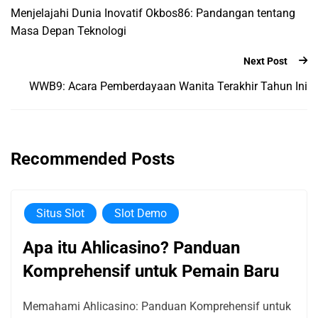
Menjelajahi Dunia Inovatif Okbos86: Pandangan tentang
Masa Depan Teknologi
Next Post
WWB9: Acara Pemberdayaan Wanita Terakhir Tahun Ini
Recommended Posts
Situs Slot
Slot Demo
Apa itu Ahlicasino? Panduan
Komprehensif untuk Pemain Baru
Memahami Ahlicasino: Panduan Komprehensif untuk