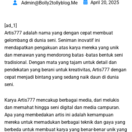
April 20, 2025
Admin@bolly2tollyblog.me
[ad_1]
Artis777 adalah nama yang dengan cepat membuat
gelombang di dunia seni. Seniman inovatif ini
mendapatkan pengakuan atas karya mereka yang unik
dan menawan yang mendorong batas -batas bentuk seni
tradisional. Dengan mata yang tajam untuk detail dan
pendekatan yang berani untuk kreativitas, Artis777 dengan
cepat menjadi bintang yang sedang naik daun di dunia
seni.
Karya Artis777 mencakup berbagai media, dari melukis
dan memahat hingga seni digital dan media campuran.
Apa yang membedakan artis ini adalah kemampuan
mereka untuk memadukan berbagai teknik dan gaya yang
berbeda untuk membuat karya yang benar-benar unik yang