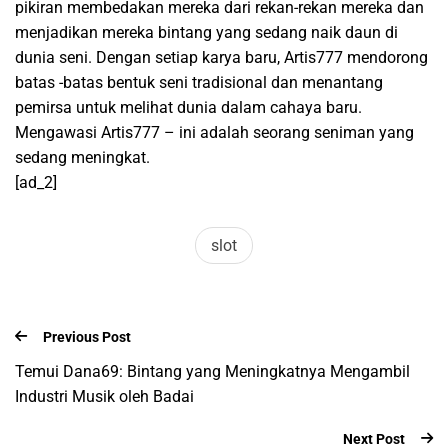
pikiran membedakan mereka dari rekan-rekan mereka dan
menjadikan mereka bintang yang sedang naik daun di
dunia seni. Dengan setiap karya baru, Artis777 mendorong
batas -batas bentuk seni tradisional dan menantang
pemirsa untuk melihat dunia dalam cahaya baru.
Mengawasi Artis777 – ini adalah seorang seniman yang
sedang meningkat.
[ad_2]
slot
Previous Post
Temui Dana69: Bintang yang Meningkatnya Mengambil
Industri Musik oleh Badai
Next Post