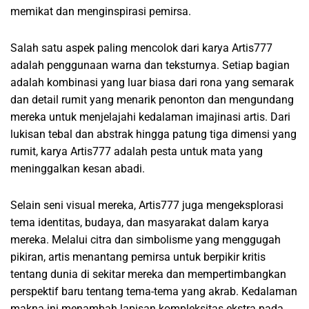
memikat dan menginspirasi pemirsa.
Salah satu aspek paling mencolok dari karya Artis777
adalah penggunaan warna dan teksturnya. Setiap bagian
adalah kombinasi yang luar biasa dari rona yang semarak
dan detail rumit yang menarik penonton dan mengundang
mereka untuk menjelajahi kedalaman imajinasi artis. Dari
lukisan tebal dan abstrak hingga patung tiga dimensi yang
rumit, karya Artis777 adalah pesta untuk mata yang
meninggalkan kesan abadi.
Selain seni visual mereka, Artis777 juga mengeksplorasi
tema identitas, budaya, dan masyarakat dalam karya
mereka. Melalui citra dan simbolisme yang menggugah
pikiran, artis menantang pemirsa untuk berpikir kritis
tentang dunia di sekitar mereka dan mempertimbangkan
perspektif baru tentang tema-tema yang akrab. Kedalaman
makna ini menambah lapisan kompleksitas ekstra pada