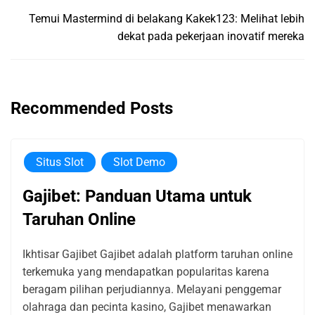
Temui Mastermind di belakang Kakek123: Melihat lebih
dekat pada pekerjaan inovatif mereka
Recommended Posts
Situs Slot
Slot Demo
Gajibet: Panduan Utama untuk
Taruhan Online
Ikhtisar Gajibet Gajibet adalah platform taruhan online
terkemuka yang mendapatkan popularitas karena
beragam pilihan perjudiannya. Melayani penggemar
olahraga dan pecinta kasino, Gajibet menawarkan