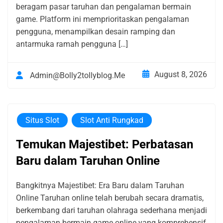
beragam pasar taruhan dan pengalaman bermain
game. Platform ini memprioritaskan pengalaman
pengguna, menampilkan desain ramping dan
antarmuka ramah pengguna […]
August 8, 2026
Admin@bolly2tollyblog.me
Situs Slot
Slot Anti Rungkad
Temukan Majestibet: Perbatasan
Baru dalam Taruhan Online
Bangkitnya Majestibet: Era Baru dalam Taruhan
Online Taruhan online telah berubah secara dramatis,
berkembang dari taruhan olahraga sederhana menjadi
pengalaman bermain game online yang komprehensif