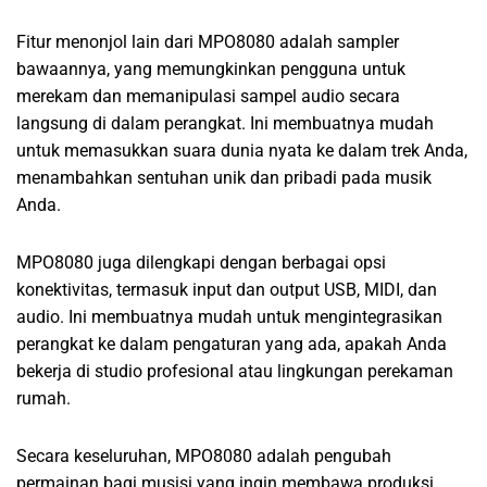
Fitur menonjol lain dari MPO8080 adalah sampler
bawaannya, yang memungkinkan pengguna untuk
merekam dan memanipulasi sampel audio secara
langsung di dalam perangkat. Ini membuatnya mudah
untuk memasukkan suara dunia nyata ke dalam trek Anda,
menambahkan sentuhan unik dan pribadi pada musik
Anda.
MPO8080 juga dilengkapi dengan berbagai opsi
konektivitas, termasuk input dan output USB, MIDI, dan
audio. Ini membuatnya mudah untuk mengintegrasikan
perangkat ke dalam pengaturan yang ada, apakah Anda
bekerja di studio profesional atau lingkungan perekaman
rumah.
Secara keseluruhan, MPO8080 adalah pengubah
permainan bagi musisi yang ingin membawa produksi