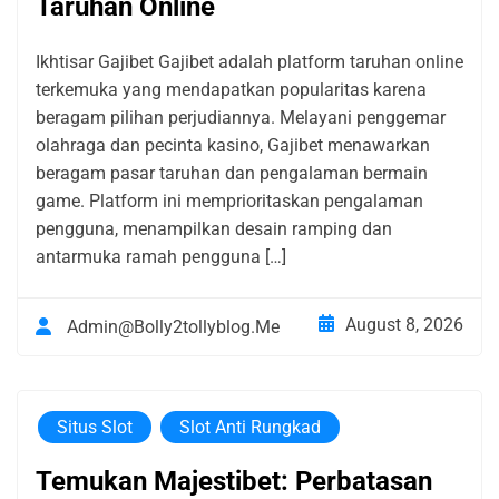
Taruhan Online
Ikhtisar Gajibet Gajibet adalah platform taruhan online
terkemuka yang mendapatkan popularitas karena
beragam pilihan perjudiannya. Melayani penggemar
olahraga dan pecinta kasino, Gajibet menawarkan
beragam pasar taruhan dan pengalaman bermain
game. Platform ini memprioritaskan pengalaman
pengguna, menampilkan desain ramping dan
antarmuka ramah pengguna […]
August 8, 2026
Admin@bolly2tollyblog.me
Situs Slot
Slot Anti Rungkad
Temukan Majestibet: Perbatasan