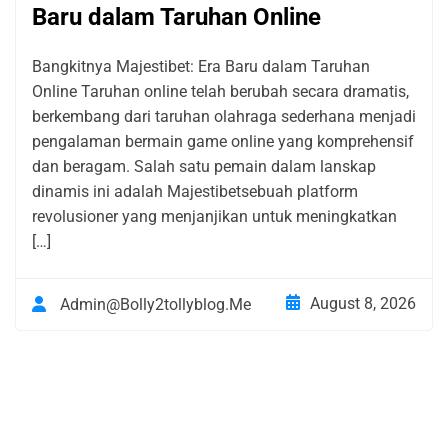
Baru dalam Taruhan Online
Bangkitnya Majestibet: Era Baru dalam Taruhan
Online Taruhan online telah berubah secara dramatis,
berkembang dari taruhan olahraga sederhana menjadi
pengalaman bermain game online yang komprehensif
dan beragam. Salah satu pemain dalam lanskap
dinamis ini adalah Majestibetsebuah platform
revolusioner yang menjanjikan untuk meningkatkan
[…]
August 8, 2026
Admin@bolly2tollyblog.me