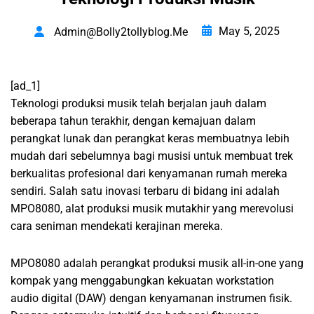
May 5, 2025
Admin@bolly2tollyblog.me
[ad_1]
Teknologi produksi musik telah berjalan jauh dalam
beberapa tahun terakhir, dengan kemajuan dalam
perangkat lunak dan perangkat keras membuatnya lebih
mudah dari sebelumnya bagi musisi untuk membuat trek
berkualitas profesional dari kenyamanan rumah mereka
sendiri. Salah satu inovasi terbaru di bidang ini adalah
MPO8080, alat produksi musik mutakhir yang merevolusi
cara seniman mendekati kerajinan mereka.
MPO8080 adalah perangkat produksi musik all-in-one yang
kompak yang menggabungkan kekuatan workstation
audio digital (DAW) dengan kenyamanan instrumen fisik.