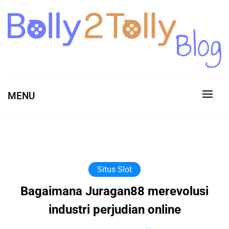
Skip
to
content
Coba demo gratis X1000 dari Pragmatic Play hari ini dan
Slot Demo Gratis X1000 dari Pragmatic Play,
nikmati peluang menang besar. Slot gacor ini memberikan
MENU
Dapatkan Slot Gacor Hari Ini
hasil optimal tanpa biaya.
Situs Slot
Bagaimana Juragan88 merevolusi
industri perjudian online