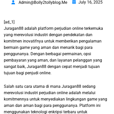
July 16, 2025
Admin@bolly2tollyblog.me
[ad_1]
Juragan88 adalah platform perjudian online terkemuka
yang merevolusi industri dengan pendekatan dan
komitmen inovatifnya untuk memberikan pengalaman
bermain game yang aman dan menarik bagi para
penggunanya. Dengan berbagai permainan, opsi
pembayaran yang aman, dan layanan pelanggan yang
sangat baik, Juragan88 dengan cepat menjadi tujuan
tujuan bagi penjudi online.
Salah satu cara utama di mana Juragan88 sedang
merevolusi industri perjudian online adalah melalui
komitmennya untuk menyediakan lingkungan game yang
aman dan aman bagi para penggunanya. Platform ini
menggunakan teknologi enkripsi terbaru untuk