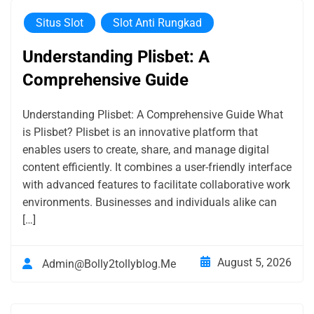
Situs Slot
Slot Anti Rungkad
Understanding Plisbet: A
Comprehensive Guide
Understanding Plisbet: A Comprehensive Guide What
is Plisbet? Plisbet is an innovative platform that
enables users to create, share, and manage digital
content efficiently. It combines a user-friendly interface
with advanced features to facilitate collaborative work
environments. Businesses and individuals alike can
[…]
August 5, 2026
Admin@bolly2tollyblog.me