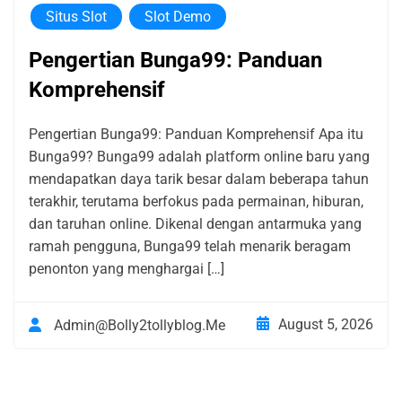
Situs Slot
Slot Demo
Pengertian Bunga99: Panduan
Komprehensif
Pengertian Bunga99: Panduan Komprehensif Apa itu
Bunga99? Bunga99 adalah platform online baru yang
mendapatkan daya tarik besar dalam beberapa tahun
terakhir, terutama berfokus pada permainan, hiburan,
dan taruhan online. Dikenal dengan antarmuka yang
ramah pengguna, Bunga99 telah menarik beragam
penonton yang menghargai […]
August 5, 2026
Admin@bolly2tollyblog.me