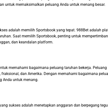
an untuk memaksimalkan peluang Anda untuk menang besar.
ses adalah memilih Sportsbook yang tepat. 988Bet adalah plat
ruhan. Saat memilih Sportsbook, penting untuk mempertimbangk
anggan, dan keandalan platform.
uk memahami bagaimana peluang taruhan bekerja. Peluang mewa
al, fraksional, dan Amerika. Dengan memahami bagaimana pel
ng Anda untuk menang.
ga yang sukses adalah menetapkan anggaran dan berpegang tegu