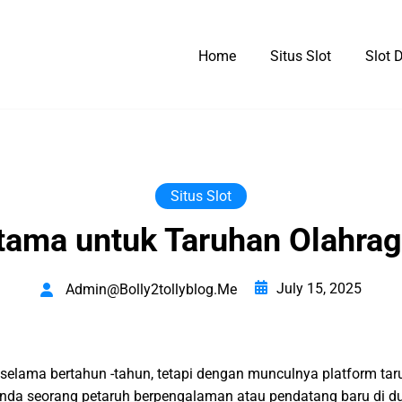
Home
Situs Slot
Slot
Situs Slot
ama untuk Taruhan Olahrag
July 15, 2025
Admin@bolly2tollyblog.me
selama bertahun -tahun, tetapi dengan munculnya platform taru
da seorang petaruh berpengalaman atau pendatang baru di du