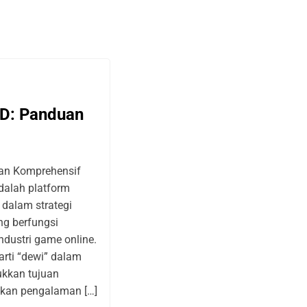
4D: Panduan
an Komprehensif
dalah platform
 dalam strategi
ng berfungsi
ndustri game online.
arti “dewi” dalam
ukkan tujuan
ikan pengalaman […]