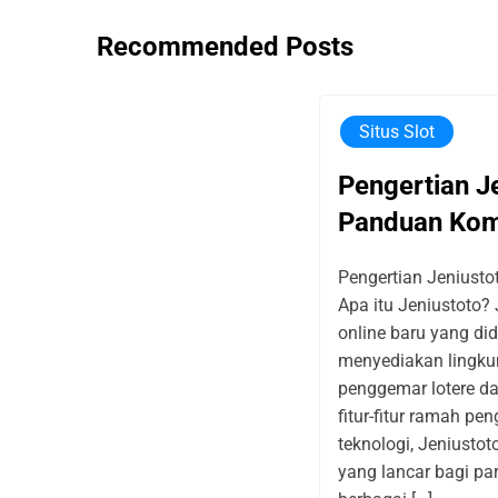
Recommended Posts
Situs Slot
Pengertian J
Panduan Kom
Pengertian Jeniust
Apa itu Jeniustoto?
online baru yang di
menyediakan lingku
penggemar lotere 
fitur-fitur ramah p
teknologi, Jeniust
yang lancar bagi p