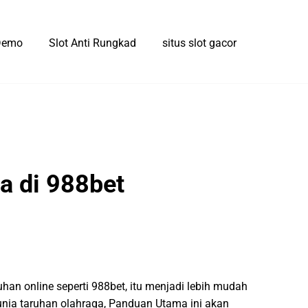
 Demo
Slot Anti Rungkad
situs slot gacor
a di 988bet
han online seperti 988bet, itu menjadi lebih mudah
nia taruhan olahraga, Panduan Utama ini akan