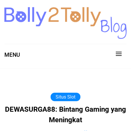
Skip
to
content
Coba demo gratis X1000 dari Pragmatic Play hari ini dan
Slot Demo Gratis X1000 dari Pragmatic Play,
nikmati peluang menang besar. Slot gacor ini memberikan
MENU
Dapatkan Slot Gacor Hari Ini
hasil optimal tanpa biaya.
Situs Slot
DEWASURGA88: Bintang Gaming yang
Meningkat