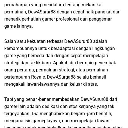
pemahaman yang mendalam tentang mekanika
permainan, DewASurur88 dengan cepat naik pangkat dan
menarik perhatian gamer profesional dan penggemar
game lainnya.
Salah satu kekuatan terbesar DewASurur88 adalah
kemampuannya untuk beradaptasi dengan lingkungan
game yang berbeda dan dengan cepat mempelajari
strategi dan taktik baru. Apakah dia bermain penembak
orang pertama, permainan strategi, atau permainan
pertempuran Royale, DewASurga88 selalu berhasil
mengakali lawan-lawannya dan keluar di atas.
Tapi yang benar -benar membedakan DewASurur88 dari
gamer lain adalah dedikasi dan etos kerjanya yang tak
tergoyahkan. Dia menghabiskan berjam -jam berlatih,
menganalisis gameplaynya, dan mempelajari lawan -
lawannya untuk meningkatkan keterampilannya dan tetap