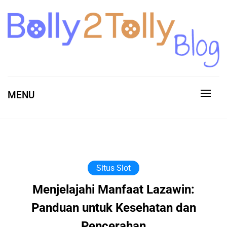
Skip
to
content
Coba demo gratis X1000 dari Pragmatic Play hari ini dan
Slot Demo Gratis X1000 dari Pragmatic Play,
nikmati peluang menang besar. Slot gacor ini memberikan
MENU
Dapatkan Slot Gacor Hari Ini
hasil optimal tanpa biaya.
Situs Slot
Menjelajahi Manfaat Lazawin:
Panduan untuk Kesehatan dan
Pencerahan