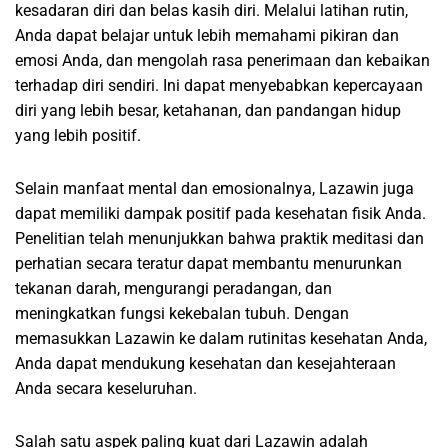
kesadaran diri dan belas kasih diri. Melalui latihan rutin,
Anda dapat belajar untuk lebih memahami pikiran dan
emosi Anda, dan mengolah rasa penerimaan dan kebaikan
terhadap diri sendiri. Ini dapat menyebabkan kepercayaan
diri yang lebih besar, ketahanan, dan pandangan hidup
yang lebih positif.
Selain manfaat mental dan emosionalnya, Lazawin juga
dapat memiliki dampak positif pada kesehatan fisik Anda.
Penelitian telah menunjukkan bahwa praktik meditasi dan
perhatian secara teratur dapat membantu menurunkan
tekanan darah, mengurangi peradangan, dan
meningkatkan fungsi kekebalan tubuh. Dengan
memasukkan Lazawin ke dalam rutinitas kesehatan Anda,
Anda dapat mendukung kesehatan dan kesejahteraan
Anda secara keseluruhan.
Salah satu aspek paling kuat dari Lazawin adalah