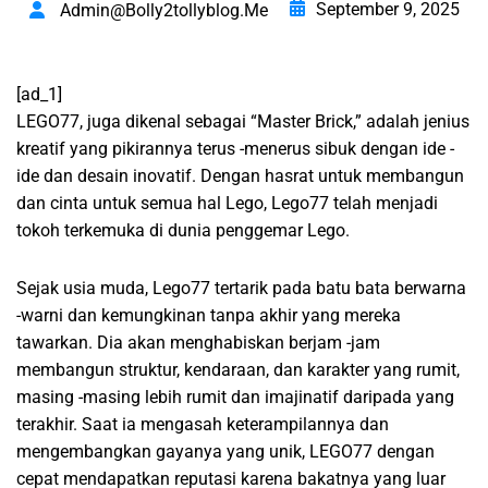
September 9, 2025
Admin@bolly2tollyblog.me
[ad_1]
LEGO77, juga dikenal sebagai “Master Brick,” adalah jenius
kreatif yang pikirannya terus -menerus sibuk dengan ide -
ide dan desain inovatif. Dengan hasrat untuk membangun
dan cinta untuk semua hal Lego, Lego77 telah menjadi
tokoh terkemuka di dunia penggemar Lego.
Sejak usia muda, Lego77 tertarik pada batu bata berwarna
-warni dan kemungkinan tanpa akhir yang mereka
tawarkan. Dia akan menghabiskan berjam -jam
membangun struktur, kendaraan, dan karakter yang rumit,
masing -masing lebih rumit dan imajinatif daripada yang
terakhir. Saat ia mengasah keterampilannya dan
mengembangkan gayanya yang unik, LEGO77 dengan
cepat mendapatkan reputasi karena bakatnya yang luar