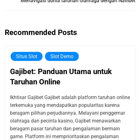
Menavigasi dunia taruhan olahraga dengan Navibet
Recommended Posts
Situs Slot
Slot Demo
Gajibet: Panduan Utama untuk
Taruhan Online
Ikhtisar Gajibet Gajibet adalah platform taruhan online
terkemuka yang mendapatkan popularitas karena
beragam pilihan perjudiannya. Melayani penggemar
olahraga dan pecinta kasino, Gajibet menawarkan
beragam pasar taruhan dan pengalaman bermain
game. Platform ini memprioritaskan pengalaman