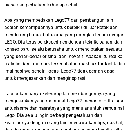
biasa dan perhatian terhadap detail.
Apa yang membedakan Lego77 dari pembangun lain
adalah kemampuannya untuk berpikir di luar kotak dan
mendorong batas -batas apa yang mungkin terjadi dengan
LEGO. Dia terus bereksperimen dengan teknik, bahan, dan
konsep baru, selalu berusaha untuk menciptakan sesuatu
yang benar -benar orisinal dan inovatif. Apakah itu replika
realistis dari landmark terkenal atau makhluk fantastik dari
imajinasinya sendiri, kreasi Lego77 tidak pernah gagal
untuk mengesankan dan menginspirasi.
Tapi bukan hanya keterampilan membangunnya yang
mengesankan yang membuat Lego77 menonjol – itu juga
antusiasme dan hasratnya yang menular untuk semua hal
Lego. Dia selalu ingin berbagi pengetahuan dan
keahliannya dengan orang lain, menawarkan tips, nasihat,
dan dorongan kepada para pembangun yang bercita -cita