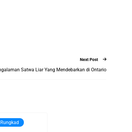
Next Post
engalaman Satwa Liar Yang Mendebarkan di Ontario
i Rungkad