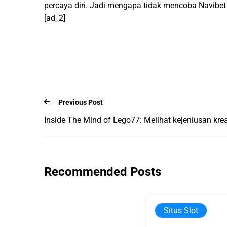
percaya diri. Jadi mengapa tidak mencoba Navibe
[ad_2]
Previous Post
Inside The Mind of Lego77: Melihat kejeniusan kreat
Recommended Posts
Situs Slot