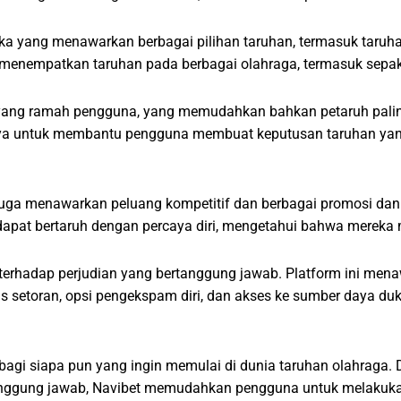
ka yang menawarkan berbagai pilihan taruhan, termasuk taruha
menempatkan taruhan pada berbagai olahraga, termasuk sepak bo
a yang ramah pengguna, yang memudahkan bahkan petaruh pali
ya untuk membantu pengguna membuat keputusan taruhan yang te
juga menawarkan peluang kompetitif dan berbagai promosi da
apat bertaruh dengan percaya diri, mengetahui bahwa mereka m
a terhadap perjudian yang bertanggung jawab. Platform ini me
as setoran, opsi pengekspam diri, dan akses ke sumber daya 
a bagi siapa pun yang ingin memulai di dunia taruhan olahrag
tanggung jawab, Navibet memudahkan pengguna untuk melakuka