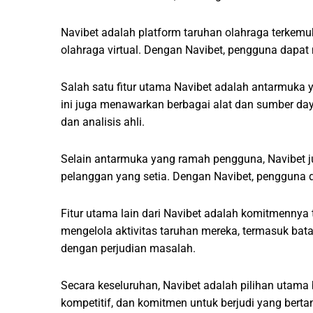
Navibet adalah platform taruhan olahraga terkemu
olahraga virtual. Dengan Navibet, pengguna dapat 
Salah satu fitur utama Navibet adalah antarmuk
ini juga menawarkan berbagai alat dan sumber da
dan analisis ahli.
Selain antarmuka yang ramah pengguna, Navibet 
pelanggan yang setia. Dengan Navibet, pengguna d
Fitur utama lain dari Navibet adalah komitmenny
mengelola aktivitas taruhan mereka, termasuk bat
dengan perjudian masalah.
Secara keseluruhan, Navibet adalah pilihan utam
kompetitif, dan komitmen untuk berjudi yang ber