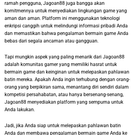
ramah pengguna, Jagoan88 juga bangga akan
komitmennya untuk menyediakan lingkungan game yang
aman dan aman. Platform ini menggunakan teknologi
enkripsi canggih untuk melindungi informasi pribadi Anda
dan memastikan bahwa pengalaman bermain game Anda
bebas dari segala ancaman atau gangguan.
Tapi mungkin aspek yang paling menarik dari Jagoan88
adalah komunitas gamer yang memiliki hasrat untuk
bermain game dan keinginan untuk melepaskan pahlawan
batin mereka. Apakah Anda ingin terhubung dengan orang-
orang yang berpikiran sama, menantang diri sendiri dalam
kompetisi persahabatan, atau hanya bersenang-senang,
Jagoan88 menyediakan platform yang sempurna untuk
Anda lakukan.
Jadi, jika Anda siap untuk melepaskan pahlawan batin
Anda dan membawa pengalaman bermain game Anda ke