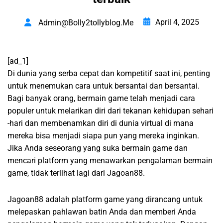
April 4, 2025
Admin@bolly2tollyblog.me
[ad_1]
Di dunia yang serba cepat dan kompetitif saat ini, penting
untuk menemukan cara untuk bersantai dan bersantai.
Bagi banyak orang, bermain game telah menjadi cara
populer untuk melarikan diri dari tekanan kehidupan sehari
-hari dan membenamkan diri di dunia virtual di mana
mereka bisa menjadi siapa pun yang mereka inginkan.
Jika Anda seseorang yang suka bermain game dan
mencari platform yang menawarkan pengalaman bermain
game, tidak terlihat lagi dari Jagoan88.
Jagoan88 adalah platform game yang dirancang untuk
melepaskan pahlawan batin Anda dan memberi Anda