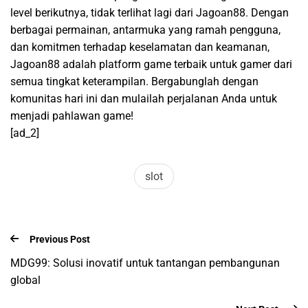
level berikutnya, tidak terlihat lagi dari Jagoan88. Dengan
berbagai permainan, antarmuka yang ramah pengguna,
dan komitmen terhadap keselamatan dan keamanan,
Jagoan88 adalah platform game terbaik untuk gamer dari
semua tingkat keterampilan. Bergabunglah dengan
komunitas hari ini dan mulailah perjalanan Anda untuk
menjadi pahlawan game!
[ad_2]
slot
Previous Post
MDG99: Solusi inovatif untuk tantangan pembangunan
global