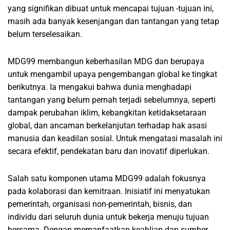
yang signifikan dibuat untuk mencapai tujuan -tujuan ini,
masih ada banyak kesenjangan dan tantangan yang tetap
belum terselesaikan.
MDG99 membangun keberhasilan MDG dan berupaya
untuk mengambil upaya pengembangan global ke tingkat
berikutnya. Ia mengakui bahwa dunia menghadapi
tantangan yang belum pernah terjadi sebelumnya, seperti
dampak perubahan iklim, kebangkitan ketidaksetaraan
global, dan ancaman berkelanjutan terhadap hak asasi
manusia dan keadilan sosial. Untuk mengatasi masalah ini
secara efektif, pendekatan baru dan inovatif diperlukan.
Salah satu komponen utama MDG99 adalah fokusnya
pada kolaborasi dan kemitraan. Inisiatif ini menyatukan
pemerintah, organisasi non-pemerintah, bisnis, dan
individu dari seluruh dunia untuk bekerja menuju tujuan
bersama. Dengan memanfaatkan keahlian dan sumber