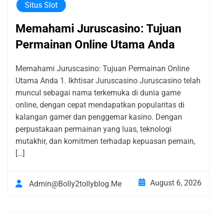
Situs Slot
Memahami Juruscasino: Tujuan
Permainan Online Utama Anda
Memahami Juruscasino: Tujuan Permainan Online
Utama Anda 1. Ikhtisar Juruscasino Juruscasino telah
muncul sebagai nama terkemuka di dunia game
online, dengan cepat mendapatkan popularitas di
kalangan gamer dan penggemar kasino. Dengan
perpustakaan permainan yang luas, teknologi
mutakhir, dan komitmen terhadap kepuasan pemain,
[…]
August 6, 2026
Admin@bolly2tollyblog.me