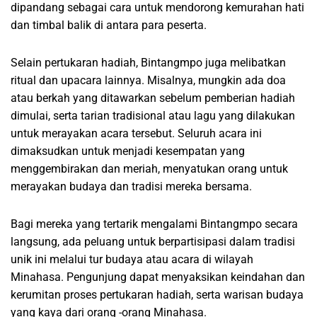
dipandang sebagai cara untuk mendorong kemurahan hati
dan timbal balik di antara para peserta.
Selain pertukaran hadiah, Bintangmpo juga melibatkan
ritual dan upacara lainnya. Misalnya, mungkin ada doa
atau berkah yang ditawarkan sebelum pemberian hadiah
dimulai, serta tarian tradisional atau lagu yang dilakukan
untuk merayakan acara tersebut. Seluruh acara ini
dimaksudkan untuk menjadi kesempatan yang
menggembirakan dan meriah, menyatukan orang untuk
merayakan budaya dan tradisi mereka bersama.
Bagi mereka yang tertarik mengalami Bintangmpo secara
langsung, ada peluang untuk berpartisipasi dalam tradisi
unik ini melalui tur budaya atau acara di wilayah
Minahasa. Pengunjung dapat menyaksikan keindahan dan
kerumitan proses pertukaran hadiah, serta warisan budaya
yang kaya dari orang -orang Minahasa.