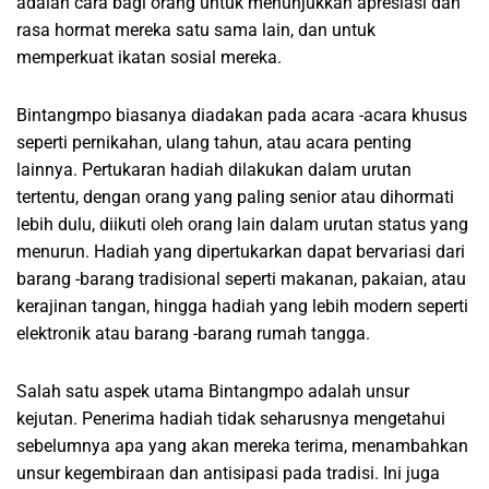
adalah cara bagi orang untuk menunjukkan apresiasi dan
rasa hormat mereka satu sama lain, dan untuk
memperkuat ikatan sosial mereka.
Bintangmpo biasanya diadakan pada acara -acara khusus
seperti pernikahan, ulang tahun, atau acara penting
lainnya. Pertukaran hadiah dilakukan dalam urutan
tertentu, dengan orang yang paling senior atau dihormati
lebih dulu, diikuti oleh orang lain dalam urutan status yang
menurun. Hadiah yang dipertukarkan dapat bervariasi dari
barang -barang tradisional seperti makanan, pakaian, atau
kerajinan tangan, hingga hadiah yang lebih modern seperti
elektronik atau barang -barang rumah tangga.
Salah satu aspek utama Bintangmpo adalah unsur
kejutan. Penerima hadiah tidak seharusnya mengetahui
sebelumnya apa yang akan mereka terima, menambahkan
unsur kegembiraan dan antisipasi pada tradisi. Ini juga