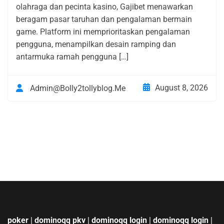
olahraga dan pecinta kasino, Gajibet menawarkan
beragam pasar taruhan dan pengalaman bermain
game. Platform ini memprioritaskan pengalaman
pengguna, menampilkan desain ramping dan
antarmuka ramah pengguna […]
August 8, 2026
Admin@bolly2tollyblog.me
poker
|
dominoqq pkv
|
dominoqq login
|
dominoqq login
|