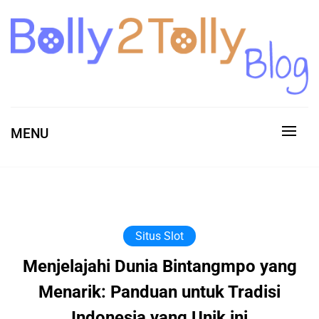
Skip
to
content
Coba demo gratis X1000 dari Pragmatic Play hari ini dan
Slot Demo Gratis X1000 dari Pragmatic Play,
nikmati peluang menang besar. Slot gacor ini memberikan
MENU
Dapatkan Slot Gacor Hari Ini
hasil optimal tanpa biaya.
Situs Slot
Menjelajahi Dunia Bintangmpo yang
Menarik: Panduan untuk Tradisi
Indonesia yang Unik ini