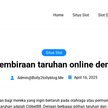
Home
Situs Slot
Slot
Situs Slot
mbiraan taruhan online den
April 16, 2025
Admin@bolly2tollyblog.me
ihan bagi mereka yang ingin bertaruh pada olahraga atau permai
ruhan adalah Citibet88. Dengan berbagai pilihan taruhan dan 