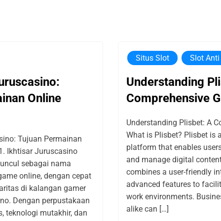
Situs Slot
Slot Ant
ruscasino:
Understanding Pli
inan Online
Comprehensive G
Understanding Plisbet: A 
What is Plisbet? Plisbet is 
ino: Tujuan Permainan
platform that enables users 
. Ikhtisar Juruscasino
and manage digital content e
muncul sebagai nama
combines a user-friendly in
game online, dengan cepat
advanced features to facili
ritas di kalangan gamer
work environments. Busine
no. Dengan perpustakaan
alike can […]
, teknologi mutakhir, dan