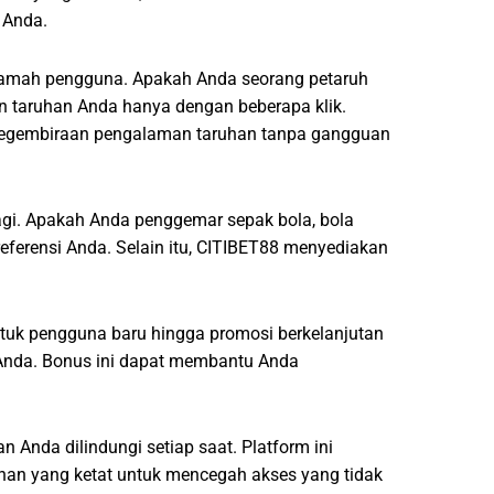
 Anda.
g ramah pengguna. Apakah Anda seorang petaruh
n taruhan Anda hanya dengan beberapa klik.
 kegembiraan pengalaman taruhan tanpa gangguan
lagi. Apakah Anda penggemar sepak bola, bola
eferensi Anda. Selain itu, CITIBET88 menyediakan
ntuk pengguna baru hingga promosi berkelanjutan
 Anda. Bonus ini dapat membantu Anda
Anda dilindungi setiap saat. Platform ini
an yang ketat untuk mencegah akses yang tidak