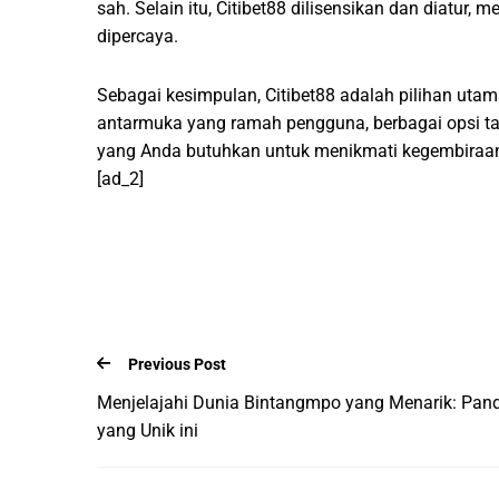
sah. Selain itu, Citibet88 dilisensikan dan diatur
dipercaya.
Sebagai kesimpulan, Citibet88 adalah pilihan u
antarmuka yang ramah pengguna, berbagai opsi t
yang Anda butuhkan untuk menikmati kegembiraan 
[ad_2]
Previous Post
Menjelajahi Dunia Bintangmpo yang Menarik: Pand
yang Unik ini