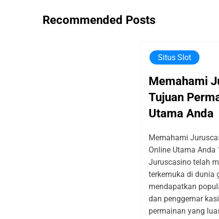
Recommended Posts
Situs Slot
Memahami Ju
Tujuan Perma
Utama Anda
Memahami Juruscas
Online Utama Anda 1
Juruscasino telah 
terkemuka di dunia 
mendapatkan popula
dan penggemar kasi
permainan yang luas