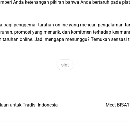
, memberi Anda ketenangan pikiran bahwa Anda bertaruh pada pla
tama bagi penggemar taruhan online yang mencari pengalaman
aruhan, promosi yang menarik, dan komitmen terhadap keaman
taruhan online. Jadi mengapa menunggu? Temukan sensasi taru
slot
uan untuk Tradisi Indonesia
Meet BISA12